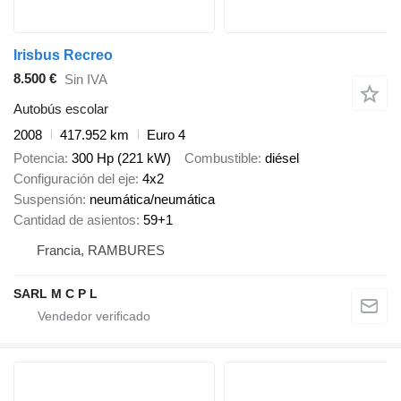
Irisbus Recreo
8.500 €
Sin IVA
Autobús escolar
2008
417.952 km
Euro 4
Potencia
300 Hp (221 kW)
Combustible
diésel
Configuración del eje
4x2
Suspensión
neumática/neumática
Cantidad de asientos
59+1
Francia, RAMBURES
SARL M C P L