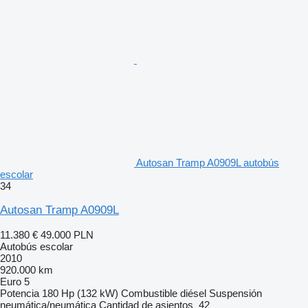
Autosan Tramp A0909L autobús
escolar
34
Autosan Tramp A0909L
11.380 €
49.000 PLN
Autobús escolar
2010
920.000 km
Euro 5
Potencia
180 Hp (132 kW)
Combustible
diésel
Suspensión
neumática/neumática
Cantidad de asientos
42