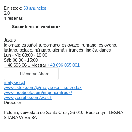
En stock:
53 anuncios
2.0
4 reseñas
Suscribirse al vendedor
Jakub
Idiomas:
español, turcomano, eslovaco, rumano, esloveno,
italiano, polaco, húngaro, alemán, francés, inglés, danés
Lun - Vie
08:00 - 18:00
Sáb
08:00 - 15:00
+48 696 06...
Mostrar
+48 696 065 001
Llámame Ahora
matysek.pl
www.tiktok.com/@matysek.pl_sprzedaz
www.facebook.com/imperiumtruck/
www.youtube.com/watch
Dirección
Polonia, voivodato de Santa Cruz, 26-010, Bodzentyn, LEŚNA
STARA WIEŚ 3A