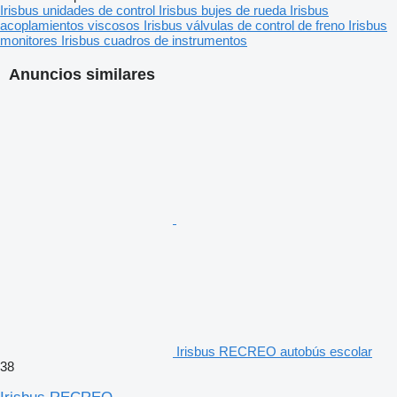
Irisbus unidades de control
Irisbus bujes de rueda
Irisbus
acoplamientos viscosos
Irisbus válvulas de control de freno
Irisbus
monitores
Irisbus cuadros de instrumentos
Anuncios similares
Irisbus RECREO autobús escolar
38