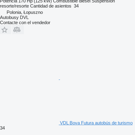
Potencia
170 Hp (125 kW)
Combustible
diésel
Suspensión
resorte/resorte
Cantidad de asientos
34
Polonia, Łopuszno
Autobusy DVL
Contacte con el vendedor
VDL Bova Futura autobús de turismo
34