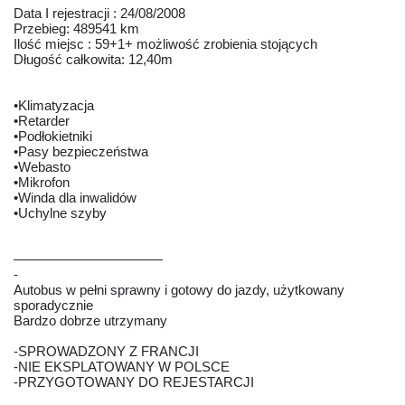
Data I rejestracji : 24/08/2008
Przebieg: 489541 km
Ilość miejsc : 59+1+ możliwość zrobienia stojących
Długość całkowita: 12,40m
•Klimatyzacja
•Retarder
•Podłokietniki
•Pasy bezpieczeństwa
•Webasto
•Mikrofon
•Winda dla inwalidów
•Uchylne szyby
———————————
-
Autobus w pełni sprawny i gotowy do jazdy, użytkowany
sporadycznie
Bardzo dobrze utrzymany
-SPROWADZONY Z FRANCJI
-NIE EKSPLATOWANY W POLSCE
-PRZYGOTOWANY DO REJESTARCJI