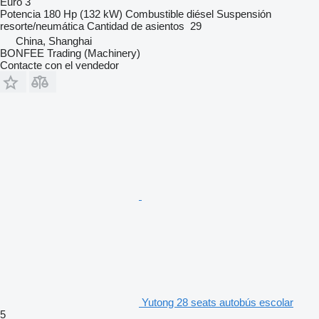
Euro 3
Potencia
180 Hp (132 kW)
Combustible
diésel
Suspensión
resorte/neumática
Cantidad de asientos
29
China, Shanghai
BONFEE Trading (Machinery)
Contacte con el vendedor
Yutong 28 seats autobús escolar
5