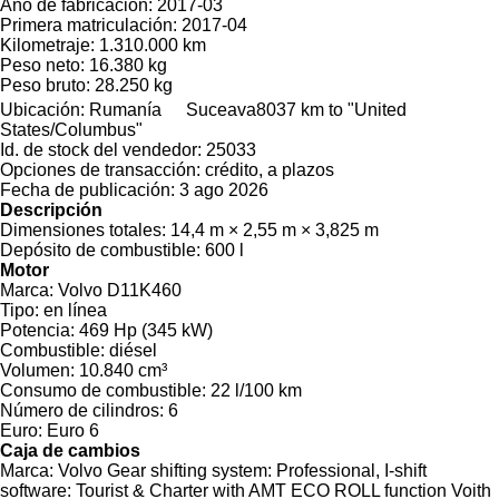
Año de fabricación:
2017-03
Primera matriculación:
2017-04
Kilometraje:
1.310.000 km
Peso neto:
16.380 kg
Peso bruto:
28.250 kg
Ubicación:
Rumanía
Suceava
8037 km to "United
States/Columbus"
Id. de stock del vendedor:
25033
Opciones de transacción:
crédito, a plazos
Fecha de publicación:
3 ago 2026
Descripción
Dimensiones totales:
14,4 m × 2,55 m × 3,825 m
Depósito de combustible:
600 l
Motor
Marca:
Volvo D11K460
Tipo:
en línea
Potencia:
469 Hp (345 kW)
Combustible:
diésel
Volumen:
10.840 cm³
Consumo de combustible:
22 l/100 km
Número de cilindros:
6
Euro:
Euro 6
Caja de cambios
Marca:
Volvo Gear shifting system: Professional, I-shift
software: Tourist & Charter with AMT ECO ROLL function Voith