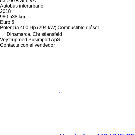
83.700 €
Sin IVA
Autobús interurbano
2018
980.538 km
Euro 6
Potencia
400 Hp (294 kW)
Combustible
diésel
Dinamarca, Christiansfeld
Vejstruproed Busimport ApS
Contacte con el vendedor