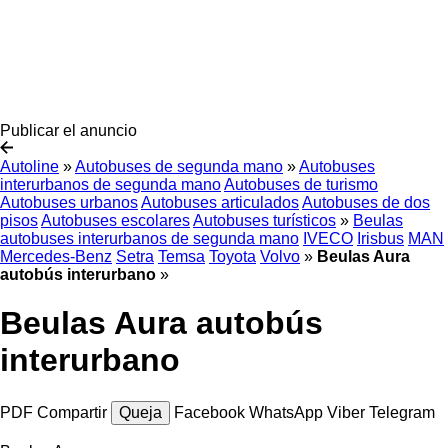
Publicar el anuncio
Autoline
»
Autobuses de segunda mano
»
Autobuses
interurbanos de segunda mano
Autobuses de turismo
Autobuses urbanos
Autobuses articulados
Autobuses de dos
pisos
Autobuses escolares
Autobuses turísticos
»
Beulas
autobuses interurbanos de segunda mano
IVECO
Irisbus
MAN
Mercedes-Benz
Setra
Temsa
Toyota
Volvo
»
Beulas Aura
autobús interurbano
»
Beulas Aura autobús
interurbano
PDF
Compartir
Queja
Facebook
WhatsApp
Viber
Telegram