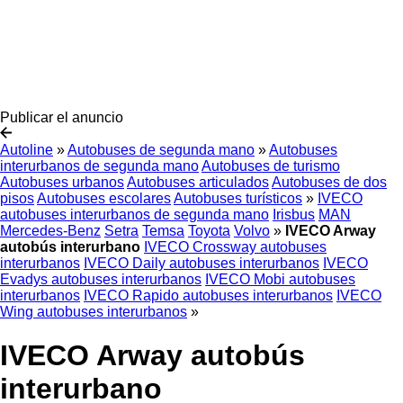
Publicar el anuncio
Autoline
»
Autobuses de segunda mano
»
Autobuses
interurbanos de segunda mano
Autobuses de turismo
Autobuses urbanos
Autobuses articulados
Autobuses de dos
pisos
Autobuses escolares
Autobuses turísticos
»
IVECO
autobuses interurbanos de segunda mano
Irisbus
MAN
Mercedes-Benz
Setra
Temsa
Toyota
Volvo
»
IVECO Arway
autobús interurbano
IVECO Crossway autobuses
interurbanos
IVECO Daily autobuses interurbanos
IVECO
Evadys autobuses interurbanos
IVECO Mobi autobuses
interurbanos
IVECO Rapido autobuses interurbanos
IVECO
Wing autobuses interurbanos
»
IVECO Arway autobús
interurbano