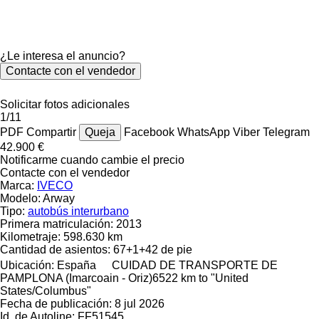
¿Le interesa el anuncio?
Contacte con el vendedor
Solicitar fotos adicionales
1/11
PDF
Compartir
Queja
Facebook
WhatsApp
Viber
Telegram
42.900 €
Notificarme cuando cambie el precio
Contacte con el vendedor
Marca:
IVECO
Modelo:
Arway
Tipo:
autobús interurbano
Primera matriculación:
2013
Kilometraje:
598.630 km
Cantidad de asientos:
67+1+42 de pie
Ubicación:
España
CUIDAD DE TRANSPORTE DE
PAMPLONA (Imarcoain - Oriz)
6522 km to "United
States/Columbus"
Fecha de publicación:
8 jul 2026
Id. de Autoline:
FF51545