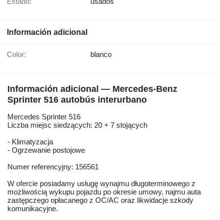
Estado:
usados
Información adicional
Color:
blanco
Información adicional — Mercedes-Benz
Sprinter 516 autobús interurbano
Mercedes Sprinter 516
Liczba miejsc siedzących: 20 + 7 stojących
- Klimatyzacja
- Ogrzewanie postojowe
Numer referencyjny: 156561
W ofercie posiadamy usługę wynajmu długoterminowego z
możliwością wykupu pojazdu po okresie umowy, najmu auta
zastępczego opłacanego z OC/AC oraz likwidacje szkody
komunikacyjne.