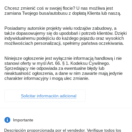
Chcesz zmienić coś w swojej flocie? U nas możliwa jest
zamiana Twojego busa/autobusu z dopłatą Klienta lub naszą.
Posiadamy autorskie projekty wielu rodzajów zabudowy, a
także dopasowujemy się do upodobań i potrzeb klientów. Dzięki
indywidualnemu podejściu do każdego pojazdu oraz wysokich
możliwościach personalizacji, spełnimy państwa oczekiwania.
Niniejsze ogłoszenie jest wyłącznie informacją handlową i nie
stanowi oferty w myśl Art. 66. § 1. Kodeksu Cywilnego.
Sprzedający nie odpowiada za ewentualne błędy lub
nieaktualność ogłoszenia, a dane w nim zawarte mają jedynie
charakter informacyjny i mogą ulec zmianie.
Solicitar información adicional
Importante
Descripción proporcionada por el vendedor. Verifique todos los