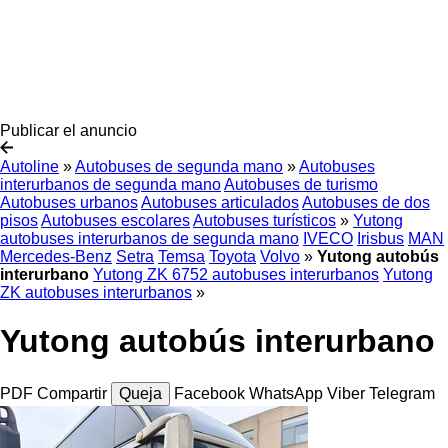
Publicar el anuncio
Autoline
»
Autobuses de segunda mano
»
Autobuses
interurbanos de segunda mano
Autobuses de turismo
Autobuses urbanos
Autobuses articulados
Autobuses de dos
pisos
Autobuses escolares
Autobuses turísticos
»
Yutong
autobuses interurbanos de segunda mano
IVECO
Irisbus
MAN
Mercedes-Benz
Setra
Temsa
Toyota
Volvo
»
Yutong autobús
interurbano
Yutong ZK 6752 autobuses interurbanos
Yutong
ZK autobuses interurbanos
»
Yutong autobús interurbano
PDF
Compartir
Queja
Facebook
WhatsApp
Viber
Telegram