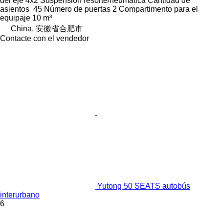
del eje
4x2
Suspensión
resorte/neumática
Cantidad de
asientos
45
Número de puertas
2
Compartimento para el
equipaje
10 m³
China, 安徽省合肥市
Contacte con el vendedor
Yutong 50 SEATS autobús
interurbano
6