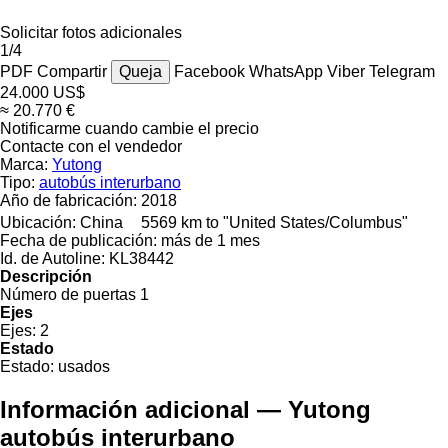
Solicitar fotos adicionales
1/4
PDF
Compartir
Queja
Facebook
WhatsApp
Viber
Telegram
24.000 US$
≈ 20.770 €
Notificarme cuando cambie el precio
Contacte con el vendedor
Marca:
Yutong
Tipo:
autobús interurbano
Año de fabricación:
2018
Ubicación:
China
5569 km to "United States/Columbus"
Fecha de publicación:
más de 1 mes
Id. de Autoline:
KL38442
Descripción
Número de puertas
1
Ejes
Ejes:
2
Estado
Estado:
usados
Información adicional — Yutong
autobús interurbano