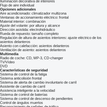
Iluminación decorativa de interiores
Flujo de aire individual
Opciones adicionales
Aire acondicionado:
climatizador multizona
Ventanas de accionamiento eléctrico:
frontal
Material interior:
combinación
Ajuste del volante:
por altura y alcance
Dirección asistida:
electrohidráulico
Rueda de repuesto:
tamaño completo
Regulación de altura de asientos interiores:
ajuste eléctrico de los
asientos delanteros
Asiento con calefacción:
asientos delanteros
Ventilación de asiento:
asientos delanteros
Multimedia
Radio de coche:
CD, MP-3, CD-changer
TV/Vídeo
DVD
Características de seguridad
Sistema de control de la fatiga
Sistema anticolisión frontal
Sistema de alerta de cambio involuntario de carril
Asistente de cambio de carril
Asistencia inteligente a la velocidad
Sistema de control de baterías
Sistema de control de descenso de pendientes
Control de ángulos muertos
Reconocimiento de señales de tráfico