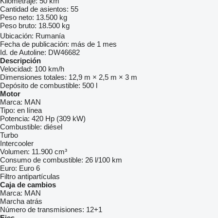
Kilometraje:
50 km
Cantidad de asientos:
55
Peso neto:
13.500 kg
Peso bruto:
18.500 kg
Ubicación:
Rumanía
Fecha de publicación:
más de 1 mes
Id. de Autoline:
DW46682
Descripción
Velocidad:
100 km/h
Dimensiones totales:
12,9 m × 2,5 m × 3 m
Depósito de combustible:
500 l
Motor
Marca:
MAN
Tipo:
en línea
Potencia:
420 Hp (309 kW)
Combustible:
diésel
Turbo
Intercooler
Volumen:
11.900 cm³
Consumo de combustible:
26 l/100 km
Euro:
Euro 6
Filtro antipartículas
Caja de cambios
Marca:
MAN
Marcha atrás
Número de transmisiones:
12+1
Ejes