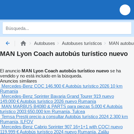
Autobuses
Autobuses turísticos
MAN autobus
MAN Lyon Coach autobús turístico nuevo
El anuncio
MAN Lyon Coach autobús turístico nuevo
se ha
vendido y no está incluido en la búsqueda.
Anuncios similares
Mercedes-Benz COC
146.900 €
Autobús turístico
2026
10 km
Rumanía
Mercedes-Benz Sprinter Bavaria Grand Tourer 919 nuevo
149.000 €
Autobús turístico
2026
nuevo
Rumanía
MAN MARBUS B4080 & PARTS para piezas
5.000 €
Autobús
turístico
2003
650.000 km
Rumanía, Tulcea
Temsa Prestij
precio a consultar
Autobús turístico
2024
2.300 km
Rumanía, ILFOV
Mercedes-Benz Cabrio Sprinter 907 16+1+1 with COC! nuevo
119.999 €
Autobús turístico
2024
nuevo
Rumanía, Zalău