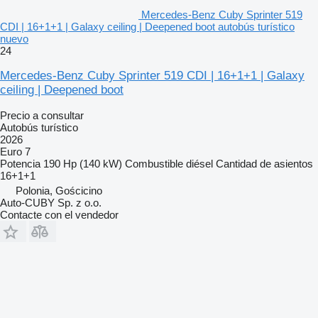
Mercedes-Benz Cuby Sprinter 519
CDI | 16+1+1 | Galaxy ceiling | Deepened boot autobús turístico
nuevo
24
Mercedes-Benz Cuby Sprinter 519 CDI | 16+1+1 | Galaxy
ceiling | Deepened boot
Precio a consultar
Autobús turístico
2026
Euro 7
Potencia
190 Hp (140 kW)
Combustible
diésel
Cantidad de asientos
16+1+1
Polonia, Gościcino
Auto-CUBY Sp. z o.o.
Contacte con el vendedor