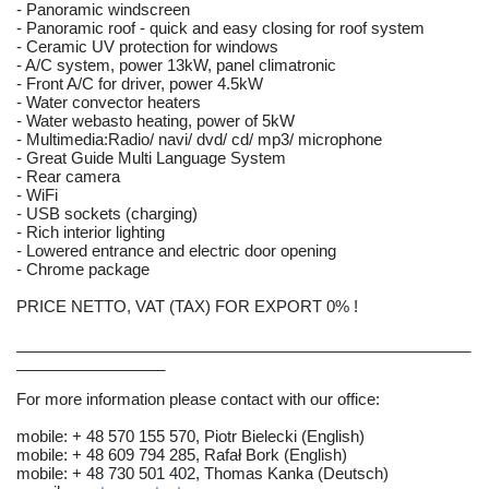
- Panoramic windscreen
- Panoramic roof - quick and easy closing for roof system
- Ceramic UV protection for windows
- A/C system, power 13kW, panel climatronic
- Front A/C for driver, power 4.5kW
- Water convector heaters
- Water webasto heating, power of 5kW
- Multimedia:Radio/ navi/ dvd/ cd/ mp3/ microphone
- Great Guide Multi Language System
- Rear camera
- WiFi
- USB sockets (charging)
- Rich interior lighting
- Lowered entrance and electric door opening
- Chrome package
PRICE NETTO, VAT (TAX) FOR EXPORT 0% !
____________________________________________________
_________________
For more information please contact with our office:
mobile: + 48 570 155 570, Piotr Bielecki (English)
mobile: + 48 609 794 285, Rafał Bork (English)
mobile: + 48 730 501 402, Thomas Kanka (Deutsch)