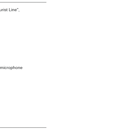
____________________
ist Line",
/ microphone
____________________