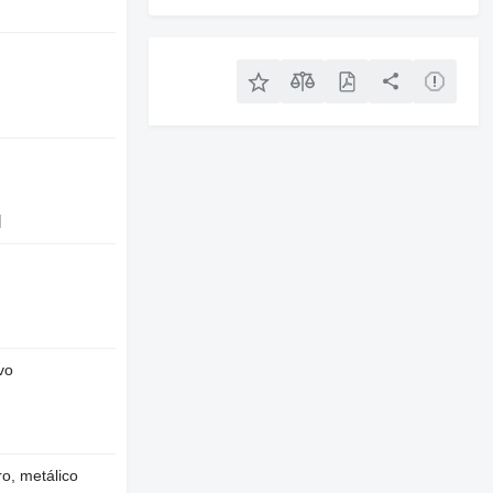
l
vo
o, metálico