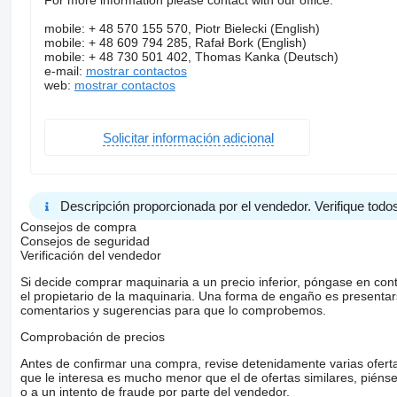
For more information please contact with our office:
mobile: + 48 570 155 570, Piotr Bielecki (English)
mobile: + 48 609 794 285, Rafał Bork (English)
mobile: + 48 730 501 402, Thomas Kanka (Deutsch)
e-mail:
mostrar contactos
web:
mostrar contactos
Solicitar información adicional
Descripción proporcionada por el vendedor. Verifique todos
Consejos de compra
Consejos de seguridad
Verificación del vendedor
Si decide comprar maquinaria a un precio inferior, póngase en con
el propietario de la maquinaria. Una forma de engaño es present
comentarios y sugerencias para que lo comprobemos.
Comprobación de precios
Antes de confirmar una compra, revise detenidamente varias ofertas 
que le interesa es mucho menor que el de ofertas similares, piénsel
o a un intento de fraude por parte del vendedor.