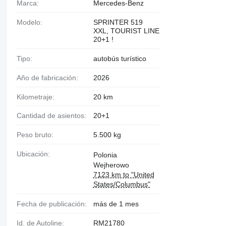
Marca:
Mercedes-Benz
Modelo:
SPRINTER 519
XXL, TOURIST LINE
20+1 !
Tipo:
autobús turístico
Año de fabricación:
2026
Kilometraje:
20 km
Cantidad de asientos:
20+1
Peso bruto:
5.500 kg
Ubicación:
Polonia
Wejherowo
7123 km to "United
States/Columbus"
Fecha de publicación:
más de 1 mes
Id. de Autoline:
RM21780