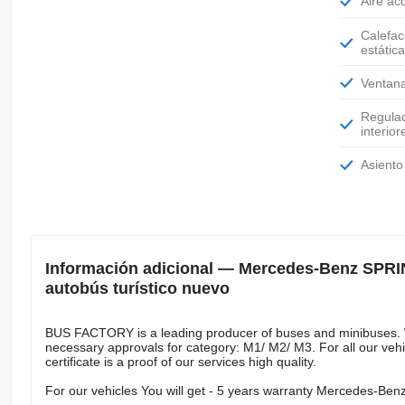
Aire a
Calefacción
estática
Ventan
Regulación de altura de asientos
interior
Asient
Información adicional — Mercedes-Benz SPRI
autobús turístico nuevo
BUS FACTORY is a leading producer of buses and minibuses. We 
necessary approvals for category: M1/ M2/ M3. For all our ve
certificate is a proof of our services high quality.
For our vehicles You will get - 5 years warranty Mercedes-Ben