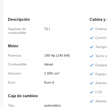
Descripción
Cabina y
Depósito de
71 l
Orden
combustible:
Contro
Motor
Tacógr
Potencia:
190 Hp (140 kW)
Techo 
Combustible:
diésel
Espejo
Volumen:
2.000 cm³
Espejo
Euro:
Euro 6
Asient
LCD
Caja de cambios
Asient
Tipo:
automático