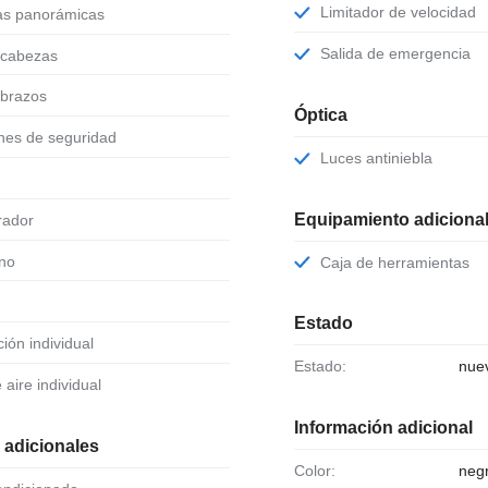
Limitador de velocidad
nas panorámicas
Salida de emergencia
acabezas
abrazos
Óptica
ones de seguridad
Luces antiniebla
Equipamiento adiciona
erador
ono
Caja de herramientas
Estado
ción individual
Estado:
nue
e aire individual
Información adicional
 adicionales
Color:
negr