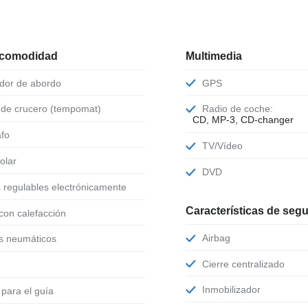
 comodidad
Multimedia
ador de abordo
GPS
l de crucero (tempomat)
Radio de coche:
CD, MP-3, CD-changer
afo
TV/Vídeo
solar
DVD
s regulables electrónicamente
Características de seg
 con calefacción
Airbag
os neumáticos
Cierre centralizado
Inmobilizador
o para el guía