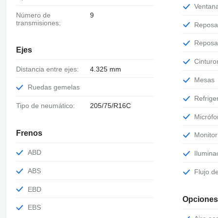
Venta
Número de
9
transmisiones:
Repos
Repos
Ejes
Cintur
Distancia entre ejes:
4.325 mm
Mesas
Ruedas gemelas
Refrig
Tipo de neumático:
205/75/R16C
Micróf
Frenos
Monitor
ABD
Ilumina
ABS
Flujo d
EBD
Opciones
EBS