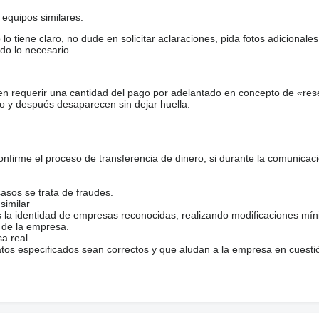
equipos similares.
tiene claro, no dude en solicitar aclaraciones, pida fotos adicional
do lo necesario.
en requerir una cantidad del pago por adelantado en concepto de «res
o y después desaparecen sin dejar huella.
firme el proceso de transferencia de dinero, si durante la comunicaci
casos se trata de fraudes.
similar
s la identidad de empresas reconocidas, realizando modificaciones mí
 de la empresa.
sa real
atos especificados sean correctos y que aludan a la empresa en cuesti