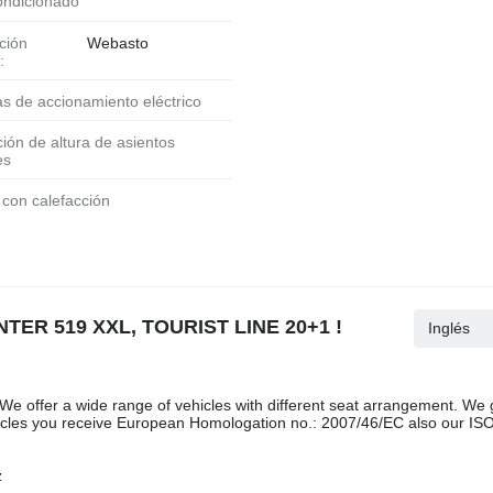
condicionado
Webasto
:
as de accionamiento eléctrico
es
o con calefacción
NTER 519 XXL, TOURIST LINE 20+1 !
Inglés
offer a wide range of vehicles with different seat arrangement. We g
hicles you receive European Homologation no.: 2007/46/EC also our I
z