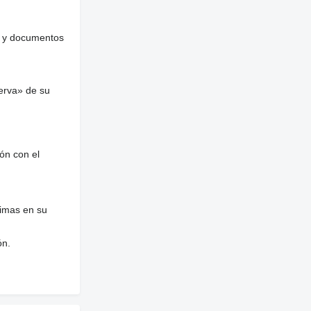
es y documentos
erva» de su
ón con el
nimas en su
ón.