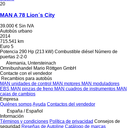
20
MAN A 78 Lion´s City
39.000 €
Sin IVA
Autobús urbano
2014
715.541 km
Euro 5
Potencia
290 Hp (213 kW)
Combustible
diésel
Número de
puertas
2-2-0
Alemania, Untersteinach
Omnibushandel Mario Röttgen GmbH
Contacte con el vendedor
Recambios para autobús
MAN unidades de control
MAN motores
MAN moduladores
EBS
MAN pinzas de freno
MAN cuadros de instrumentos
MAN
cajas de cambios
Empresa
Quiénes somos
Ayuda
Contactos del vendedor
España / Español
Información
Términos y condiciones
Política de privacidad
Consejos de
seguridad
Reseñas de Autoline
Catálogo de marcas