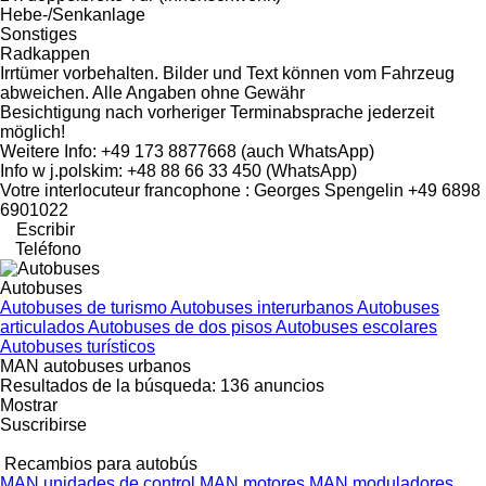
Hebe-/Senkanlage
Sonstiges
Radkappen
Irrtümer vorbehalten. Bilder und Text können vom Fahrzeug
abweichen. Alle Angaben ohne Gewähr
Besichtigung nach vorheriger Terminabsprache jederzeit
möglich!
Weitere Info: +49 173 8877668 (auch WhatsApp)
Info w j.polskim: +48 88 66 33 450 (WhatsApp)
Votre interlocuteur francophone : Georges Spengelin +49 6898
6901022
Escribir
Teléfono
Autobuses
Autobuses de turismo
Autobuses interurbanos
Autobuses
articulados
Autobuses de dos pisos
Autobuses escolares
Autobuses turísticos
MAN autobuses urbanos
Resultados de la búsqueda:
136 anuncios
Mostrar
Suscribirse
Recambios para autobús
MAN unidades de control
MAN motores
MAN moduladores