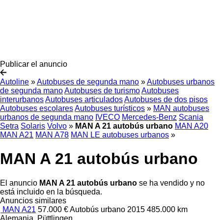
Publicar el anuncio
Autoline
»
Autobuses de segunda mano
»
Autobuses urbanos
de segunda mano
Autobuses de turismo
Autobuses
interurbanos
Autobuses articulados
Autobuses de dos pisos
Autobuses escolares
Autobuses turísticos
»
MAN autobuses
urbanos de segunda mano
IVECO
Mercedes-Benz
Scania
Setra
Solaris
Volvo
»
MAN A 21 autobús urbano
MAN A20
MAN A21
MAN A78
MAN LE autobuses urbanos
»
MAN A 21 autobús urbano
El anuncio
MAN A 21 autobús urbano
se ha vendido y no
está incluido en la búsqueda.
Anuncios similares
MAN A21
57.000 €
Autobús urbano
2015
485.000 km
Alemania, Püttlingen