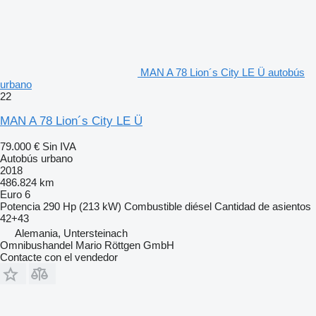
MAN A 78 Lion´s City LE Ü autobús
urbano
22
MAN A 78 Lion´s City LE Ü
79.000 €
Sin IVA
Autobús urbano
2018
486.824 km
Euro 6
Potencia
290 Hp (213 kW)
Combustible
diésel
Cantidad de asientos
42+43
Alemania, Untersteinach
Omnibushandel Mario Röttgen GmbH
Contacte con el vendedor