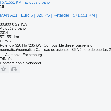
| 571.551 KM | autobús urbano
16
MAN A21 | Euro 6 | 320 PS | Retarder | 571.551 KM |
30.800 €
Sin IVA
Autobús urbano
2014
571.551 km
Euro 6
Potencia
320 Hp (235 kW)
Combustible
diésel
Suspensión
neumática/neumática
Cantidad de asientos
36
Número de puertas
2
Alemania, Eschenburg
TriNufa
Contacte con el vendedor