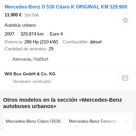
Mercedes-Benz O 530 Citaro K ORIGINAL KM 329.900
11.900 €
Sin IVA
Autobús urbano
2007
329.874 km
Euro 4
Potencia
286 Hp (210 kW)
Combustible
diésel
Cantidad de asientos
29
Alemania, Haßfurt
Will Bus GmbH & Co. KG
Otros modelos en la sección «Mercedes-Benz
autobuses urbanos»
Mercedes-Benz Citaro O530
Mercedes-Benz Conecto
Merce