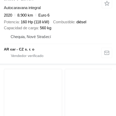
Autocaravana integral
2020
8.900 km
Euro 6
Potencia
160 Hp (118 kW)
Combustible
diésel
Capacidad de carga
560 kg
Chequia, Nové Strašecí
AR car - CZ s. r. o