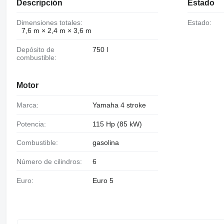
Descripción
Estado
Dimensiones totales:
Estado:
7,6 m × 2,4 m × 3,6 m
Depósito de
750 l
combustible:
Motor
Marca:
Yamaha 4 stroke
Potencia:
115 Hp (85 kW)
Combustible:
gasolina
Número de cilindros:
6
Euro:
Euro 5