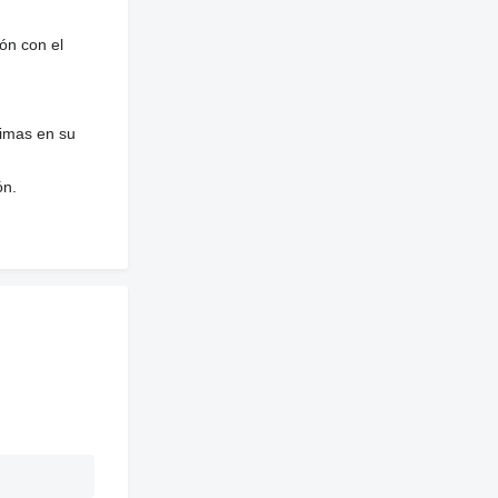
ón con el
nimas en su
ón.