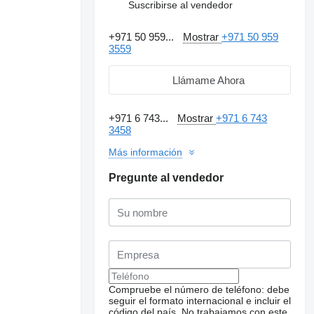
Suscribirse al vendedor
+971 50 959...
Mostrar
+971 50 959
3559
Llámame Ahora
+971 6 743...
Mostrar
+971 6 743
3458
Más información
Pregunte al vendedor
Solicitar fotos
adicionales
Compruebe el número de teléfono: debe
seguir el formato internacional e incluir el
código del país.
No trabajamos con este