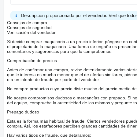
Compass
Conversion Features:
Descripción proporcionada por el vendedor. Verifique todos
Marine Accessories Included:
Consejos de compra
Anchor with Anchor rope and chain , bow roll
Consejos de seguridad
Anchor storage space
Verificación del vendedor
Bow railings
Si decide comprar maquinaria a un precio inferior, póngase en con
Bilge Pump front and Rear
el propietario de la maquinaria. Una forma de engaño es present
Mooring Cleats 4 Nos
comentarios y sugerencias para que lo comprobemos.
Tow Hook 1 in the bow 2 in rear
Ladder steel
Comprobación de precios
Deck Drain holes
Water tanks 50 Gallon
Antes de confirmar una compra, revise detenidamente varias ofertas 
Fuel Tanks 200 Gallon
que le interesa es mucho menor que el de ofertas similares, piénsel
Under deck storage
o a un intento de fraude por parte del vendedor.
Spot lights
Courtesy lights
No compre productos cuyo precio diste mucho del precio medio de 
Wind shield wiper
Twin batteries with battery switches
No acepte compromisos dudosos o mercancías con prepago. Si no lo 
Inverter
del equipo, compruebe la autenticidad de los mismos y pregunte to
PA System
Auxiliary battery with charger
Prepago dudoso
External shore line with cable
Fuel/water separator filter
Esta es la forma más habitual de fraude. Ciertos vendedores pued
Safety Equipment:
compra. Así, los estafadores perciben grandes cantidades de diner
First Aid kit
Hay varios tipos de fraude, que detallamos: