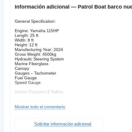
Información adicional — Patrol Boat barco nu
General Specification:
Engine: Yamaha 115HP
Length: 25 ft
Width: 8 ft
Height: 12 ft
Manufacturing Year: 2024
Gross Weight: 4500kg
Hydraulic Steering System
Marine Fiberglass
Canopy
Gauges – Tachometer
Fuel Gauge
Speed Gauge
Interior Features & Safety:
Canopy: Heavy Duty Aluminum Sheet
Hull & Deck with Marine Fiberglass
Cabin Light
Mostrar todo el comentario
Exterior Features:
Trailer: Heavy Duty Galvanized Steel
Solicitar información adicional
Navigation System GPS with Transducer & Radar Dome
Spot Light