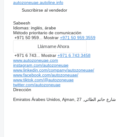
autozoneuae.autoline.info
Suscribirse al vendedor
Sabeesh
Idiomas:
inglés, árabe
Método prioritario de comunicación
+971 50 959...
Mostrar
+971 50 959 3559
Llámame Ahora
+971 6 743...
Mostrar
+971 6 743 3458
www.autozoneuae.com
instagram.com/autozoneuae
www.linkedin.com/company/autozoneuae/
www.facebook.com/autozoneuae/
www.tiktok.com/@autozoneuae
twitter.com/autozoneuae
Dirección
Emiratos Árabes Unidos, Ajman, شارع حاتم الطائي, 27