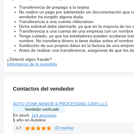
Life ring
Life jacket
Transferencia de prepago a la tarjeta
Fire blanket
No realice un pago por adelantado sin documentación que con
Buoys
vendedor ha surgido alguna duda.
Whistle
Transferencia a una cuenta «fiduciaria»
Hand Held Flares
Dicha solicitud debe alarmarle, ya que en la mayoría de los 
Parachute Flares
Transferencia a una cuenta de una empresa con un nombre 
Smoke Signal
Tenga cuidado, ya que los estafadores pueden ocultarse tra
Floating Lines
nombre. No transfiera dinero si tiene dudas sobre el nombre
Telescopic Pole Hook
Sustitución de sus propios datos en la factura de una empre
Can Horns
Antes de realizar una transferencia, asegúrese de que los d
Engine OBM Flusher
¿Detectó algún fraude?
Flashlight Waterproof
Infórmenos de lo sucedido
Marine Rope Roll 90M
Side Fenders
Fire Extinguisher
Fishnet Light
Contactos del vendedor
AUTO ZONE ARMOR & PROCESSING CARS LLC
Vendedor verificado
En stock:
114 anuncios
1
año en Autoline
43 reseñas
4.7