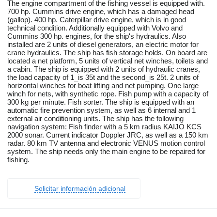
The engine compartment of the fishing vessel is equipped with.
700 hp. Cummins drive engine, which has a damaged head
(gallop). 400 hp. Caterpillar drive engine, which is in good
technical condition. Additionally equipped with Volvo and
Cummins 300 hp. engines, for the ship's hydraulics. Also
installed are 2 units of diesel generators, an electric motor for
crane hydraulics. The ship has fish storage holds. On board are
located a net platform, 5 units of vertical net winches, toilets and
a cabin. The ship is equipped with 2 units of hydraulic cranes,
the load capacity of 1_is 35t and the second_is 25t. 2 units of
horizontal winches for boat lifting and net pumping. One large
winch for nets, with synthetic rope. Fish pump with a capacity of
300 kg per minute. Fish sorter. The ship is equipped with an
automatic fire prevention system, as well as 6 internal and 1
external air conditioning units. The ship has the following
navigation system: Fish finder with a 5 km radius KAIJO KCS
2000 sonar. Current indicator Doppler JRC, as well as a 150 km
radar. 80 km TV antenna and electronic VENUS motion control
system. The ship needs only the main engine to be repaired for
fishing.
Solicitar información adicional