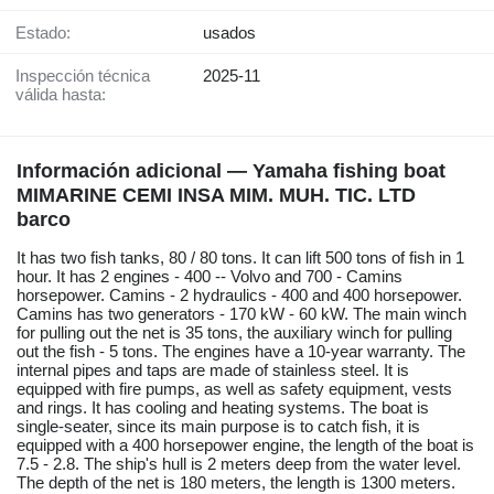
Estado:
usados
Inspección técnica
2025-11
válida hasta:
Información adicional — Yamaha fishing boat
MIMARINE CEMI INSA MIM. MUH. TIC. LTD
barco
It has two fish tanks, 80 / 80 tons. It can lift 500 tons of fish in 1
hour. It has 2 engines - 400 -- Volvo and 700 - Camins
horsepower. Camins - 2 hydraulics - 400 and 400 horsepower.
Camins has two generators - 170 kW - 60 kW. The main winch
for pulling out the net is 35 tons, the auxiliary winch for pulling
out the fish - 5 tons. The engines have a 10-year warranty. The
internal pipes and taps are made of stainless steel. It is
equipped with fire pumps, as well as safety equipment, vests
and rings. It has cooling and heating systems. The boat is
single-seater, since its main purpose is to catch fish, it is
equipped with a 400 horsepower engine, the length of the boat is
7.5 - 2.8. The ship's hull is 2 meters deep from the water level.
The depth of the net is 180 meters, the length is 1300 meters.