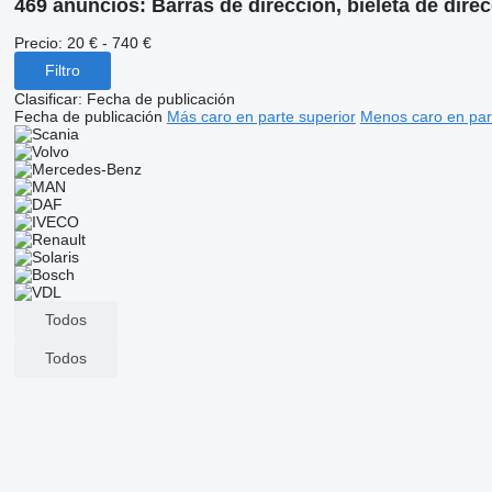
469 anuncios:
Barras de dirección, bieleta de dire
Precio:
20 € - 740 €
Filtro
Clasificar
:
Fecha de publicación
Fecha de publicación
Más caro en parte superior
Menos caro en par
Todos
Todos