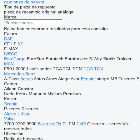
camiones de basura
Tipo de pieza de repuesto
pieza de recambio original
análoga
Marca
No se han encontrado resultados para esta consulta
Futura
DAF
CF
LF
XF
F-MAX
IVECO
EuroCargo
EuroStar
Eurotech
Eurotrakker
S-Way
Stralis
Trakker
MAN
F90
L2000
Lion's series
TGA
TGL
TGM
TGS
TGX
Mercedes-Benz
A-Class
Actros
Antos
Arocs
Atego
Axor
Econic
Integro
MB
O-series
S
Canter
Atleon
Cabstar
Iliade
Kerax
Magnum
Midlum
Premium
Kaiser
Scania
P-series
R-series
Alpino
Urbino
Volvo
7700
9700
9900
B-series
FH
FL
FM
FMX
G-series
L-series
VNL
mostrar todos
Ubicación
Radio de búsqueda