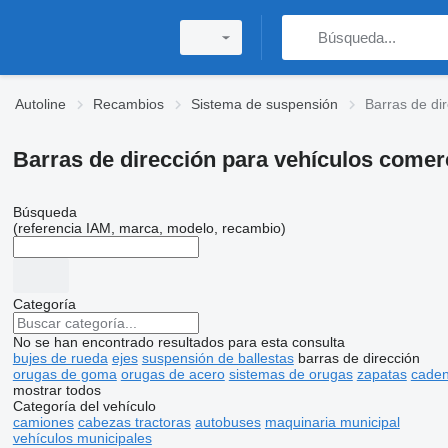
Autoline
Recambios
Sistema de suspensión
Barras de di
Barras de dirección para vehículos comer
Búsqueda
(referencia IAM, marca, modelo, recambio)
Categoría
No se han encontrado resultados para esta consulta
bujes de rueda
ejes
suspensión de ballestas
barras de dirección
orugas de goma
orugas de acero
sistemas de orugas
zapatas
caden
mostrar todos
Categoría del vehículo
camiones
cabezas tractoras
autobuses
maquinaria municipal
vehículos municipales