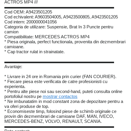
ACTROS MP4 ///
▬▬▬▬▬▬▬▬▬▬▬▬▬▬▬▬▬▬▬▬▬▬▬▬▬
Cod OEM: A9423501205
Cod echivalent: A9603504005, A9423500805, A9423501205
Cod intern: 2000000041056
Categoria de utilizare: Suspensie, Brat In 3 Puncte pentru
camion
Compatibilitate: MERCEDES ACTROS MP4
* Piesa originala, perfect functionala, provenita din dezmembrari
camioane.
* Cap tractor rulat in strainatate.
▬▬▬▬▬▬▬▬▬▬▬▬▬▬▬▬▬▬▬▬▬▬▬▬▬
Avantaje:
* Livrare in 24 ore in Romania prin curier (FAN COURIER).
* Fiecare piesa este verificata de catre profesionisti cu
experienta.
* Pentru alte piese noi sau second-hand, puteti consulta online
portofoliul nostru pe
mostrar contactos
* Ne imbunatatim in mod constant zona de depozitare pentru a
va oferi produse de top.
* Economiseste timp, folosind piese de schimb originale ce
provin din dezmembrari de camioane DAF, MAN, IVECO,
MERCEDES-BENZ, VOLVO, RENAULT, SCANIA.
▬▬▬▬▬▬▬▬▬▬▬▬▬▬▬▬▬▬▬▬▬▬▬▬▬