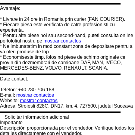
▬▬▬▬▬▬▬▬▬▬▬▬▬▬▬▬▬▬▬▬▬▬▬▬▬
Avantaje:
* Livrare in 24 ore in Romania prin curier (FAN COURIER).
* Fiecare piesa este verificata de catre profesionisti cu
experienta.
* Pentru alte piese noi sau second-hand, puteti consulta online
portofoliul nostru pe
mostrar contactos
* Ne imbunatatim in mod constant zona de depozitare pentru a
va oferi produse de top.
* Economiseste timp, folosind piese de schimb originale ce
provin din dezmembrari de camioane DAF, MAN, IVECO,
MERCEDES-BENZ, VOLVO, RENAULT, SCANIA.
▬▬▬▬▬▬▬▬▬▬▬▬▬▬▬▬▬▬▬▬▬▬▬▬▬
Date contact:
Telefon: +40.230.706.188
E-mail:
mostrar contactos
Website:
mostrar contactos
Adresa: Stroiesti 828C, DN17, km. 4, 727500, judetul Suceava
▬▬▬▬▬▬▬▬▬▬▬▬▬▬▬▬▬▬▬▬▬▬▬▬▬
Solicitar información adicional
Importante
Descripción proporcionada por el vendedor. Verifique todos los
detalles directamente con el vendedor.