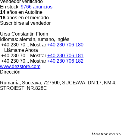
Vendedor verificado
En stock:
9766 anuncios
14
años en Autoline
18
años en el mercado
Suscribirse al vendedor
Ursu Constantin Florin
Idiomas:
alemán, rumano, inglés
+40 230 70...
Mostrar
+40 230 706 180
Llámame Ahora
+40 230 70...
Mostrar
+40 230 706 181
+40 230 70...
Mostrar
+40 230 706 182
www.dezstore.com
Dirección
Rumanía, Suceava, 727500, SUCEAVA, DN 17, KM 4,
STROIESTI NR.828C
Mostrar mapa