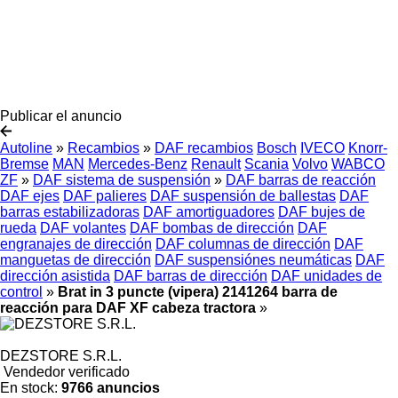
Publicar el anuncio
Autoline
»
Recambios
»
DAF recambios
Bosch
IVECO
Knorr-
Bremse
MAN
Mercedes-Benz
Renault
Scania
Volvo
WABCO
ZF
»
DAF sistema de suspensión
»
DAF barras de reacción
DAF ejes
DAF palieres
DAF suspensión de ballestas
DAF
barras estabilizadoras
DAF amortiguadores
DAF bujes de
rueda
DAF volantes
DAF bombas de dirección
DAF
engranajes de dirección
DAF columnas de dirección
DAF
manguetas de dirección
DAF suspensiónes neumáticas
DAF
dirección asistida
DAF barras de dirección
DAF unidades de
control
»
Brat in 3 puncte (vipera) 2141264 barra de
reacción para DAF XF cabeza tractora
»
DEZSTORE S.R.L.
Vendedor verificado
En stock:
9766 anuncios