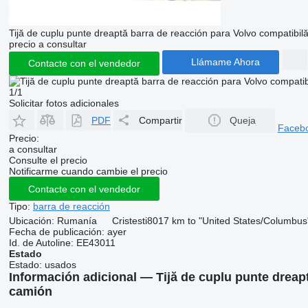
Tijă de cuplu punte dreaptă barra de reacción para Volvo compatib
precio a consultar
Llámame Ahora
Contacte con el vendedor
1/1
Solicitar fotos adicionales
PDF
Compartir
Queja
Faceb
Precio:
a consultar
Consulte el precio
Notificarme cuando cambie el precio
Contacte con el vendedor
Tipo:
barra de reacción
Ubicación:
Rumanía
Cristesti
8017 km to "United States/Columbus
Fecha de publicación:
ayer
Id. de Autoline:
EE43011
Estado
Estado:
usados
Información adicional — Tijă de cuplu punte dreap
camión