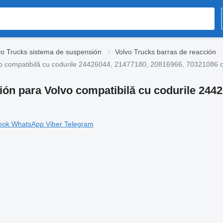
vo Trucks sistema de suspensión
Volvo Trucks barras de reacción
lvo compatibilă cu codurile 24426044, 21477180, 20816966, 70321086 
ción para Volvo compatibilă cu codurile 24
ook
WhatsApp
Viber
Telegram