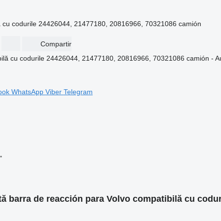
ilă cu codurile 24426044, 21477180, 20816966, 70321086 camión
Compartir
ook
WhatsApp
Viber
Telegram
"
tă barra de reacción para Volvo compatibilă cu codu