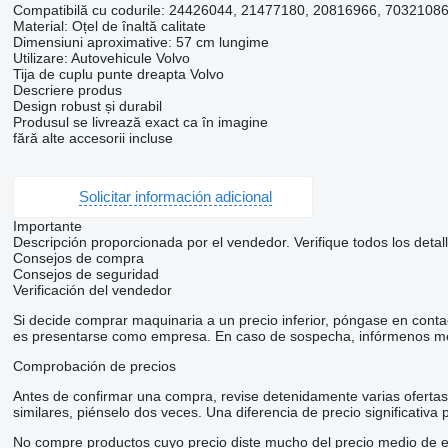
Compatibilă cu codurile: 24426044, 21477180, 20816966, 7032108
Material: Oțel de înaltă calitate
Dimensiuni aproximative: 57 cm lungime
Utilizare: Autovehicule Volvo
Tija de cuplu punte dreapta Volvo
Descriere produs
Design robust și durabil
Produsul se livrează exact ca în imagine
fără alte accesorii incluse
Solicitar información adicional
Importante
Descripción proporcionada por el vendedor. Verifique todos los detal
Consejos de compra
Consejos de seguridad
Verificación del vendedor
Si decide comprar maquinaria a un precio inferior, póngase en conta
es presentarse como empresa. En caso de sospecha, infórmenos me
Comprobación de precios
Antes de confirmar una compra, revise detenidamente varias ofertas d
similares, piénselo dos veces. Una diferencia de precio significativa
No compre productos cuyo precio diste mucho del precio medio de e