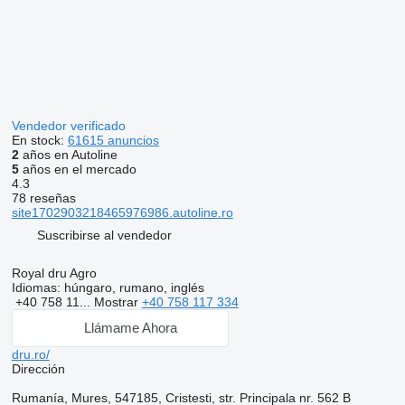
Vendedor verificado
En stock:
61615 anuncios
2
años en Autoline
5
años en el mercado
4.3
78 reseñas
site1702903218465976986.autoline.ro
Suscribirse al vendedor
Royal dru Agro
Idiomas:
húngaro, rumano, inglés
+40 758 11...
Mostrar
+40 758 117 334
Llámame Ahora
dru.ro/
Dirección
Rumanía, Mures, 547185, Cristesti, str. Principala nr. 562 B