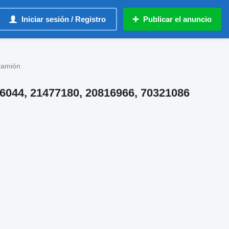
Iniciar sesión / Registro
Publicar el anuncio
camión
426044, 21477180, 20816966, 70321086