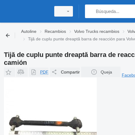
Autoline
Recambios
Volvo Trucks recambios
Vol
Tijă de cuplu punte dreaptă barra de reacción para Vo
Tijă de cuplu punte dreaptă barra de reac
camión
PDF
Compartir
Queja
Faceb