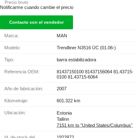
Precio bruto
Notificarme cuando cambie el precio
Contacte con el vendedor
Marca:
MAN
Modelo:
Trendliner N3516 ÜC (01.06-)
Tipo:
barra estabilizadora
Referencia OEM:
81437150100 81437156064 81.43715-
0100 81.43715-6064
Año de fabricación:
2007
Kilometraje:
601.322 km
Ubicación:
Estonia
Tallinn
7151 km to "United States/Columbus"
Id. de stock del
1922872