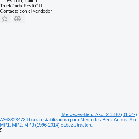
Estonia, Tallinn
TruckParts Eesti OÜ
Contacte con el vendedor
Mercedes-Benz Axor 2 1840 (01.04-)
A9433234784 barra estabilizadora para Mercedes-Benz Actros, Axor
MP1, MP2, MP3 (1996-2014) cabeza tractora
5