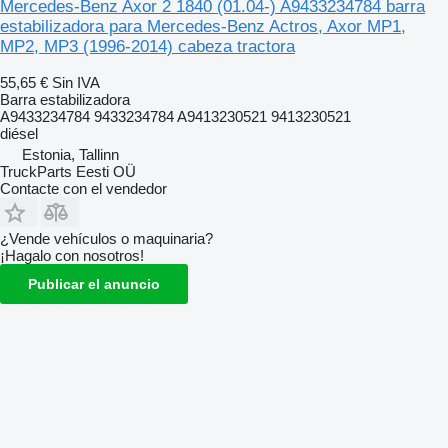
Mercedes-Benz Axor 2 1840 (01.04-) A9433234784 barra
estabilizadora para Mercedes-Benz Actros, Axor MP1,
MP2, MP3 (1996-2014) cabeza tractora
55,65 €
Sin IVA
Barra estabilizadora
A9433234784 9433234784 A9413230521 9413230521
diésel
Estonia, Tallinn
TruckParts Eesti OÜ
Contacte con el vendedor
¿Vende vehículos o maquinaria?
¡Hagalo con nosotros!
Publicar el anuncio