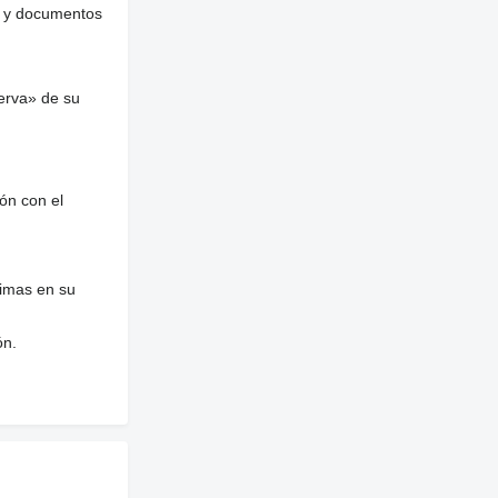
es y documentos
erva» de su
ón con el
nimas en su
ón.