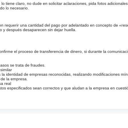
tiene claro, no dude en solicitar aclaraciones, pida fotos adicional
do lo necesario.
en requerir una cantidad del pago por adelantado en concepto de «res
o y después desaparecen sin dejar huella.
firme el proceso de transferencia de dinero, si durante la comunicaci
casos se trata de fraudes.
similar
s la identidad de empresas reconocidas, realizando modificaciones mí
 de la empresa.
sa real
atos especificados sean correctos y que aludan a la empresa en cuesti