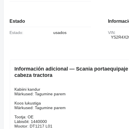
Estado
Informaci
Estado:
usados
VIN:
YS2R4X2
Información adicional — Scania portaequipaje
cabeza tractora
Kabiini kandur
Märkused: Tagumine parem
Koos lukustiga
Märkused: Tagumine parem
Tootja: OE
Läbisõit: 1440000
Mootor: DT1217 L01