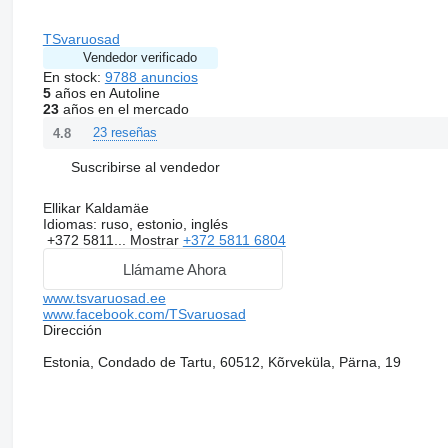
TSvaruosad
Vendedor verificado
En stock:
9788 anuncios
5
años en Autoline
23
años en el mercado
23 reseñas
4.8
Suscribirse al vendedor
Ellikar Kaldamäe
Idiomas:
ruso, estonio, inglés
+372 5811...
Mostrar
+372 5811 6804
Llámame Ahora
www.tsvaruosad.ee
www.facebook.com/TSvaruosad
Dirección
Estonia, Condado de Tartu, 60512, Kõrveküla, Pärna, 19