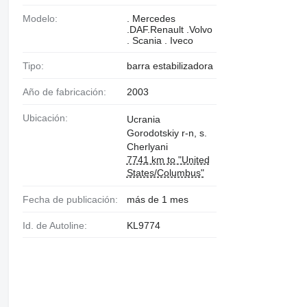
Modelo:
. Mercedes
.DAF.Renault .Volvo
. Scania . Iveco
Tipo:
barra estabilizadora
Año de fabricación:
2003
Ubicación:
Ucrania
Gorodotskiy r-n, s.
Cherlyani
7741 km to "United
States/Columbus"
Fecha de publicación:
más de 1 mes
Id. de Autoline:
KL9774