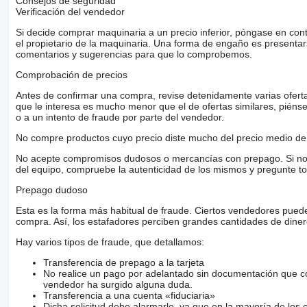
Consejos de seguridad
Verificación del vendedor
Si decide comprar maquinaria a un precio inferior, póngase en con
el propietario de la maquinaria. Una forma de engaño es present
comentarios y sugerencias para que lo comprobemos.
Comprobación de precios
Antes de confirmar una compra, revise detenidamente varias ofertas 
que le interesa es mucho menor que el de ofertas similares, piénsel
o a un intento de fraude por parte del vendedor.
No compre productos cuyo precio diste mucho del precio medio de 
No acepte compromisos dudosos o mercancías con prepago. Si no lo 
del equipo, compruebe la autenticidad de los mismos y pregunte to
Prepago dudoso
Esta es la forma más habitual de fraude. Ciertos vendedores pued
compra. Así, los estafadores perciben grandes cantidades de diner
Hay varios tipos de fraude, que detallamos:
Transferencia de prepago a la tarjeta
No realice un pago por adelantado sin documentación que con
vendedor ha surgido alguna duda.
Transferencia a una cuenta «fiduciaria»
Dicha solicitud debe alarmarle, ya que en la mayoría de los 