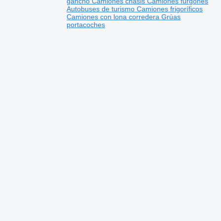
gancho
Camiones chasis
Camiones furgones
Autobuses de turismo
Camiones frigoríficos
Camiones con lona corredera
Grúas
portacoches