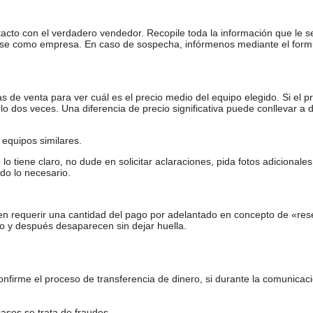
tacto con el verdadero vendedor. Recopile toda la información que le s
arse como empresa. En caso de sospecha, infórmenos mediante el form
de venta para ver cuál es el precio medio del equipo elegido. Si el pr
o dos veces. Una diferencia de precio significativa puede conllevar a 
equipos similares.
tiene claro, no dude en solicitar aclaraciones, pida fotos adicional
do lo necesario.
en requerir una cantidad del pago por adelantado en concepto de «res
o y después desaparecen sin dejar huella.
firme el proceso de transferencia de dinero, si durante la comunicaci
casos se trata de fraudes.