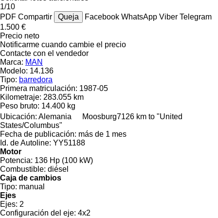
1/10
PDF
Compartir
Queja
Facebook
WhatsApp
Viber
Telegram
1.500 €
Precio neto
Notificarme cuando cambie el precio
Contacte con el vendedor
Marca:
MAN
Modelo:
14.136
Tipo:
barredora
Primera matriculación:
1987-05
Kilometraje:
283.055 km
Peso bruto:
14.400 kg
Ubicación:
Alemania
Moosburg
7126 km to "United
States/Columbus"
Fecha de publicación:
más de 1 mes
Id. de Autoline:
YY51188
Motor
Potencia:
136 Hp (100 kW)
Combustible:
diésel
Caja de cambios
Tipo:
manual
Ejes
Ejes:
2
Configuración del eje:
4x2