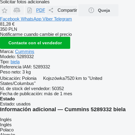
Solicitar fotos adicionales
PDF
Compartir
Queja
Facebook
WhatsApp
Viber
Telegram
81,28 €
350 PLN
Notificarme cuando cambie el precio
Contacte con el vendedor
Marca:
Cummins
Modelo:
5289332
Tipo:
biela
Referencia IAM:
5289332
Peso neto:
3 kg
Ubicación:
Polonia
Kojszówka
7520 km to "United
States/Columbus"
Id. de stock del vendedor:
50352
Fecha de publicación:
más de 1 mes
Estado
Estado:
usados
Información adicional — Cummins 5289332 biela
Inglés
Inglés
Polaco
Alemán