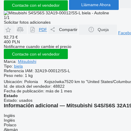
Llámame Ahora
Contacte con el vendedor
1/1
Solicitar fotos adicionales
PDF
Compartir
Queja
Faceb
92,73 €
400 PLN
Notificarme cuando cambie el precio
Contacte con el vendedor
Marca:
Mitsubishi
Tipo:
biela
Referencia IAM:
32A19-00012/SS-L
Peso neto:
1 kg
Ubicación:
Polonia
Kojszówka
7520 km to "United States/Columbu
Id. de stock del vendedor:
48822
Fecha de publicación:
más de 1 mes
Estado
Estado:
usados
Información adicional — Mitsubishi S4S/S6S 32A19
Inglés
Inglés
Polaco
Alemán