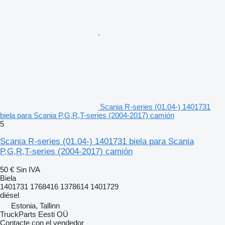
Scania R-series (01.04-) 1401731
biela para Scania P,G,R,T-series (2004-2017) camión
5
Scania R-series (01.04-) 1401731 biela para Scania
P,G,R,T-series (2004-2017) camión
50 €
Sin IVA
Biela
1401731 1768416 1378614 1401729
diésel
Estonia, Tallinn
TruckParts Eesti OÜ
Contacte con el vendedor