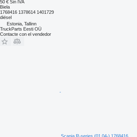
50 €
Sin IVA
Biela
1768416 1378614 1401729
diésel
Estonia, Tallinn
TruckParts Eesti OÜ
Contacte con el vendedor
Scania R-series (01.04-) 1768416