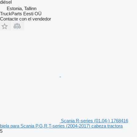
diésel
Estonia, Tallinn
TruckParts Eesti OÜ
Contacte con el vendedor
Scania R-series (01.04-) 1768416
biela para Scania P,G,R,T-series (2004-2017) cabeza tractora
5