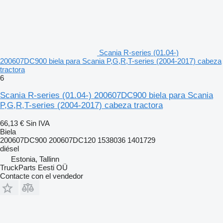
Scania R-series (01.04-)
200607DC900 biela para Scania P,G,R,T-series (2004-2017) cabeza
tractora
6
Scania R-series (01.04-) 200607DC900 biela para Scania
P,G,R,T-series (2004-2017) cabeza tractora
66,13 €
Sin IVA
Biela
200607DC900 200607DC120 1538036 1401729
diésel
Estonia, Tallinn
TruckParts Eesti OÜ
Contacte con el vendedor