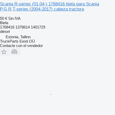
Scania R-series (01.04-) 1768416 biela para Scania
P,G,R,T-series (2004-2017) cabeza tractora
50 €
Sin IVA
Biela
1768416 1378614 1401729
diésel
Estonia, Tallinn
TruckParts Eesti OÜ
Contacte con el vendedor