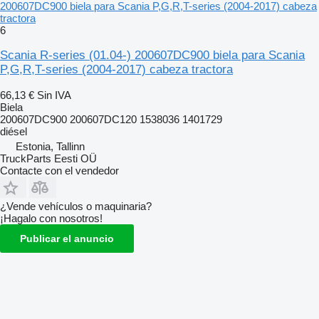
200607DC900 biela para Scania P,G,R,T-series (2004-2017) cabeza
tractora
6
Scania R-series (01.04-) 200607DC900 biela para Scania
P,G,R,T-series (2004-2017) cabeza tractora
66,13 €
Sin IVA
Biela
200607DC900 200607DC120 1538036 1401729
diésel
Estonia, Tallinn
TruckParts Eesti OÜ
Contacte con el vendedor
¿Vende vehículos o maquinaria?
¡Hagalo con nosotros!
Publicar el anuncio