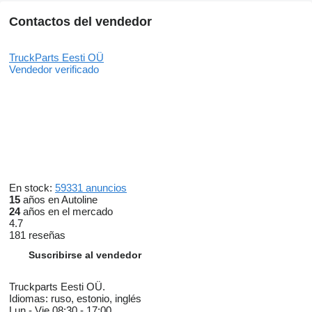
Contactos del vendedor
TruckParts Eesti OÜ
Vendedor verificado
En stock:
59331 anuncios
15
años en Autoline
24
años en el mercado
4.7
181 reseñas
Suscribirse al vendedor
Truckparts Eesti OÜ.
Idiomas:
ruso, estonio, inglés
Lun - Vie
08:30 - 17:00