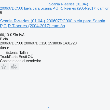
Scania R-series (01.04-)
200607DC900 biela para Scania P,G,R,T-series (2004-2017) camión
6
Scania R-series (01.04-) 200607DC900 biela para Scania
P,G,R,T-series (2004-2017) camión
66,13 €
Sin IVA
Biela
200607DC900 200607DC120 1538036 1401729
diésel
Estonia, Tallinn
TruckParts Eesti OÜ
Contacte con el vendedor