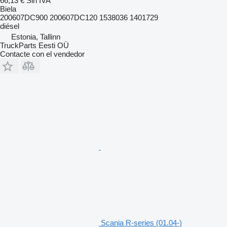
66,13 €
Sin IVA
Biela
200607DC900 200607DC120 1538036 1401729
diésel
Estonia, Tallinn
TruckParts Eesti OÜ
Contacte con el vendedor
Scania R-series (01.04-)