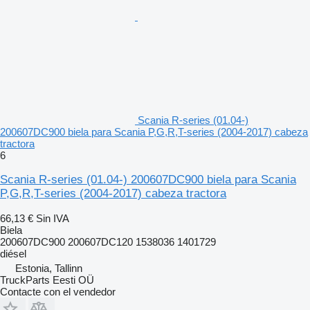
Scania R-series (01.04-)
200607DC900 biela para Scania P,G,R,T-series (2004-2017) cabeza
tractora
6
Scania R-series (01.04-) 200607DC900 biela para Scania
P,G,R,T-series (2004-2017) cabeza tractora
66,13 €
Sin IVA
Biela
200607DC900 200607DC120 1538036 1401729
diésel
Estonia, Tallinn
TruckParts Eesti OÜ
Contacte con el vendedor