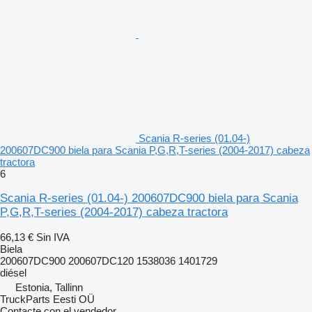
Scania R-series (01.04-)
200607DC900 biela para Scania P,G,R,T-series (2004-2017) cabeza
tractora
6
Scania R-series (01.04-) 200607DC900 biela para Scania
P,G,R,T-series (2004-2017) cabeza tractora
66,13 €
Sin IVA
Biela
200607DC900 200607DC120 1538036 1401729
diésel
Estonia, Tallinn
TruckParts Eesti OÜ
Contacte con el vendedor