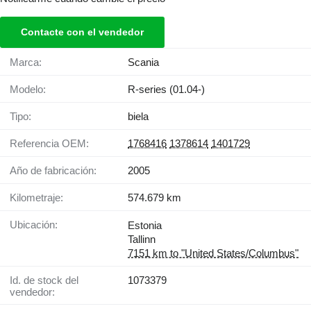
Contacte con el vendedor
Marca:
Scania
Modelo:
R-series (01.04-)
Tipo:
biela
Referencia OEM:
1768416
1378614
1401729
Año de fabricación:
2005
Kilometraje:
574.679 km
Ubicación:
Estonia
Tallinn
7151 km to "United States/Columbus"
Id. de stock del
1073379
vendedor: