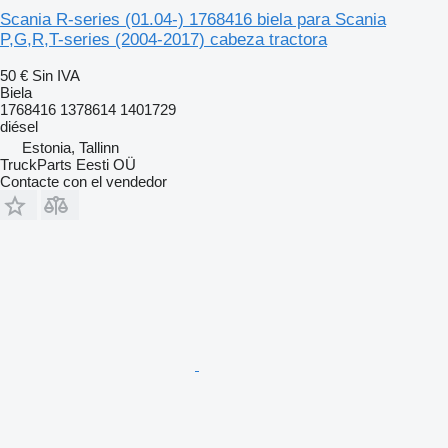
Scania R-series (01.04-) 1768416 biela para Scania
P,G,R,T-series (2004-2017) cabeza tractora
50 €
Sin IVA
Biela
1768416 1378614 1401729
diésel
Estonia, Tallinn
TruckParts Eesti OÜ
Contacte con el vendedor