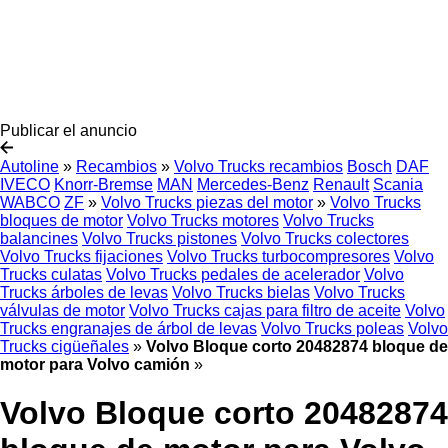
Publicar el anuncio
Autoline
»
Recambios
»
Volvo Trucks recambios
Bosch
DAF
IVECO
Knorr-Bremse
MAN
Mercedes-Benz
Renault
Scania
WABCO
ZF
»
Volvo Trucks piezas del motor
»
Volvo Trucks
bloques de motor
Volvo Trucks motores
Volvo Trucks
balancines
Volvo Trucks pistones
Volvo Trucks colectores
Volvo Trucks fijaciones
Volvo Trucks turbocompresores
Volvo
Trucks culatas
Volvo Trucks pedales de acelerador
Volvo
Trucks árboles de levas
Volvo Trucks bielas
Volvo Trucks
válvulas de motor
Volvo Trucks cajas para filtro de aceite
Volvo
Trucks engranajes de árbol de levas
Volvo Trucks poleas
Volvo
Trucks cigüeñales
»
Volvo Bloque corto 20482874 bloque de
motor para Volvo camión
»
Volvo Bloque corto 20482874