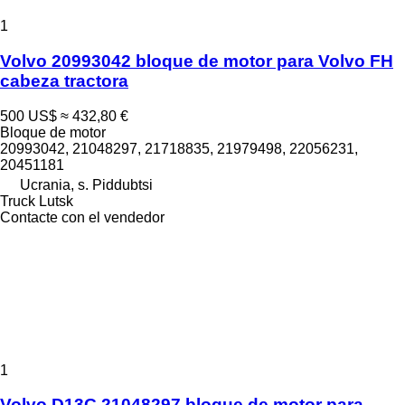
1
Volvo 20993042 bloque de motor para Volvo FH
cabeza tractora
500 US$
≈ 432,80 €
Bloque de motor
20993042, 21048297, 21718835, 21979498, 22056231,
20451181
Ucrania, s. Piddubtsi
Truck Lutsk
Contacte con el vendedor
1
Volvo D13C 21048297 bloque de motor para