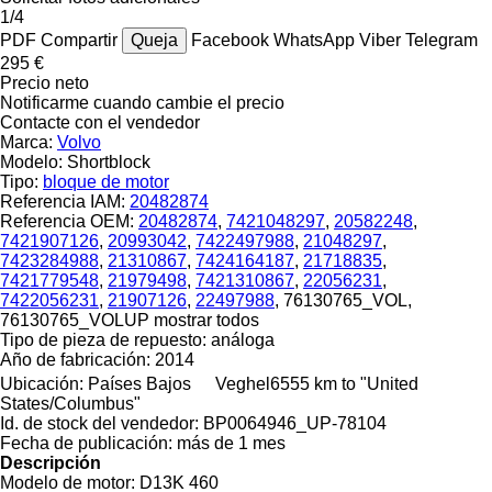
1/4
PDF
Compartir
Queja
Facebook
WhatsApp
Viber
Telegram
295 €
Precio neto
Notificarme cuando cambie el precio
Contacte con el vendedor
Marca:
Volvo
Modelo:
Shortblock
Tipo:
bloque de motor
Referencia IAM:
20482874
Referencia OEM:
20482874
,
7421048297
,
20582248
,
7421907126
,
20993042
,
7422497988
,
21048297
,
7423284988
,
21310867
,
7424164187
,
21718835
,
7421779548
,
21979498
,
7421310867
,
22056231
,
7422056231
,
21907126
,
22497988
, 76130765_VOL,
76130765_VOLUP
mostrar todos
Tipo de pieza de repuesto:
análoga
Año de fabricación:
2014
Ubicación:
Países Bajos
Veghel
6555 km to "United
States/Columbus"
Id. de stock del vendedor:
BP0064946_UP-78104
Fecha de publicación:
más de 1 mes
Descripción
Modelo de motor:
D13K 460