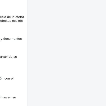
ecio de la oferta
defectos ocultos
es y documentos
erva» de su
ón con el
nimas en su