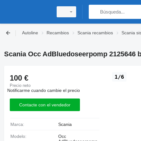
Autoline
Recambios
Scania recambios
Scania s
Scania Occ AdBluedoseerpomp 2125646 
100 €
1/6
Precio neto
Notificarme cuando cambie el precio
Contacte con el vendedor
Marca:
Scania
Modelo:
Occ