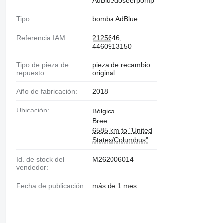
AdBluedoseerpomp
Tipo:
bomba AdBlue
Referencia IAM:
2125646
,
4460913150
Tipo de pieza de
pieza de recambio
repuesto:
original
Año de fabricación:
2018
Ubicación:
Bélgica
Bree
6585 km to "United
States/Columbus"
Id. de stock del
M262006014
vendedor:
Fecha de publicación:
más de 1 mes