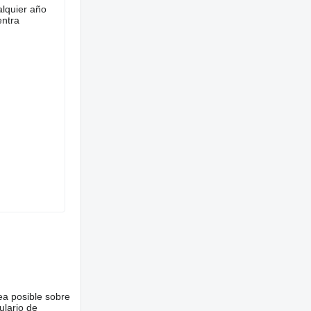
lquier año
entra
ea posible sobre
ulario de