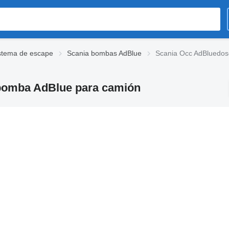
istema de escape
Scania bombas AdBlue
Scania Occ AdBluedo
bomba AdBlue para camión