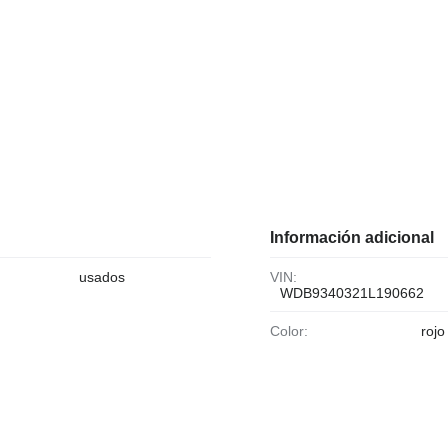
Información adicional
usados
VIN:
WDB9340321L190662
Color:
rojo