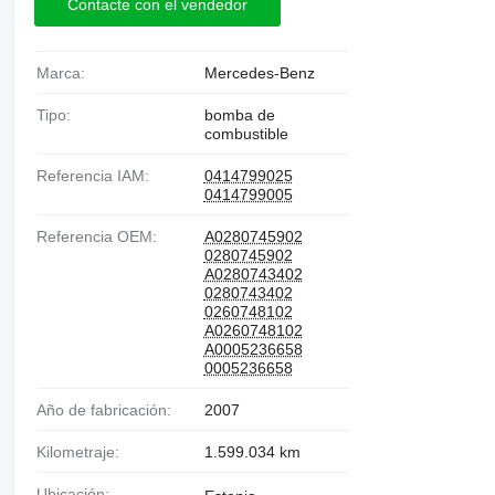
Contacte con el vendedor
Marca:
Mercedes-Benz
Tipo:
bomba de
combustible
Referencia IAM:
0414799025
0414799005
Referencia OEM:
A0280745902
0280745902
A0280743402
0280743402
0260748102
A0260748102
A0005236658
0005236658
Año de fabricación:
2007
Kilometraje:
1.599.034 km
Ubicación: