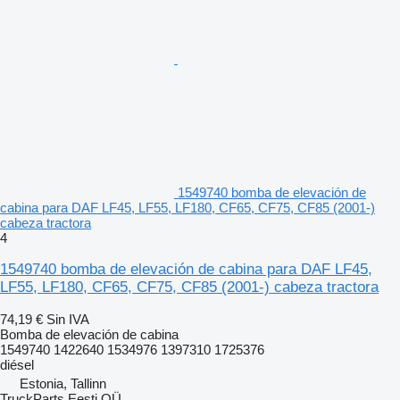
1549740 bomba de elevación de
cabina para DAF LF45, LF55, LF180, CF65, CF75, CF85 (2001-)
cabeza tractora
4
1549740 bomba de elevación de cabina para DAF LF45,
LF55, LF180, CF65, CF75, CF85 (2001-) cabeza tractora
74,19 €
Sin IVA
Bomba de elevación de cabina
1549740 1422640 1534976 1397310 1725376
diésel
Estonia, Tallinn
TruckParts Eesti OÜ