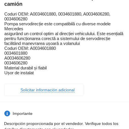
camión
Coduri OEM: A0034601880, 0034601880, A0034606280,
0034606280
Pompa servodirecție este compatibilă cu diverse modele
Mercedes
asigurând un control optim al direcției vehiculului. Este esențială
pentru funcționarea corectă a sistemului de servodirecție
facilitând manevrarea ușoară a volanului
Coduri OEM: A0034601880
0034601880
A0034606280
0034606280
Material durabil și fiabil
Ușor de instalat
Solicitar información adicional
Importante
Descripción proporcionada por el vendedor. Verifique todos los