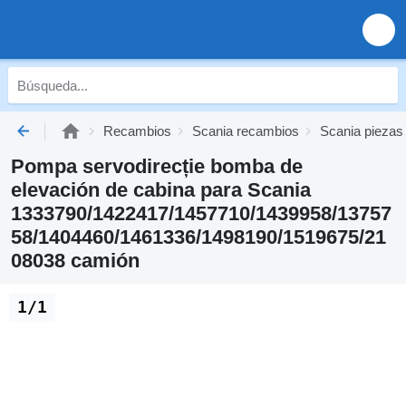
Recambios
Scania recambios
Scania piezas
Pompa servodirecție bomba de
elevación de cabina para Scania
1333790/1422417/1457710/1439958/13757
58/1404460/1461336/1498190/1519675/21
08038 camión
1/1