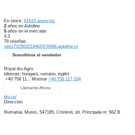
En stock:
61615 anuncios
2
años en Autoline
5
años en el mercado
4.3
78 reseñas
site1702903218465976986.autoline.ro
Suscribirse al vendedor
Royal dru Agro
Idiomas:
húngaro, rumano, inglés
+40 758 11...
Mostrar
+40 758 117 334
Llámame Ahora
dru.ro/
Dirección
Rumanía, Mures, 547185, Cristesti, str. Principala nr. 562 B