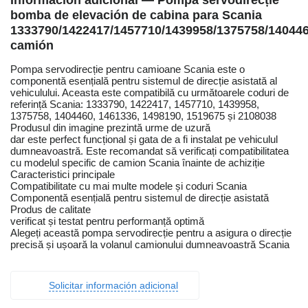
Información adicional — Pompa servodirecție
bomba de elevación de cabina para Scania
1333790/1422417/1457710/1439958/1375758/14044
camión
Pompa servodirecție pentru camioane Scania este o
componentă esențială pentru sistemul de direcție asistată al
vehiculului. Aceasta este compatibilă cu următoarele coduri de
referință Scania: 1333790, 1422417, 1457710, 1439958,
1375758, 1404460, 1461336, 1498190, 1519675 și 2108038
Produsul din imagine prezintă urme de uzură
dar este perfect funcțional și gata de a fi instalat pe vehiculul
dumneavoastră. Este recomandat să verificați compatibilitatea
cu modelul specific de camion Scania înainte de achiziție
Caracteristici principale
Compatibilitate cu mai multe modele și coduri Scania
Componentă esențială pentru sistemul de direcție asistată
Produs de calitate
verificat și testat pentru performanță optimă
Alegeți această pompa servodirecție pentru a asigura o direcție
precisă și ușoară la volanul camionului dumneavoastră Scania
Solicitar información adicional