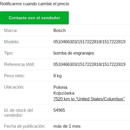
Notificarme cuando cambie el precio
Contacte con el vendedor
Marca:
Bosch
Modelo:
0510466303/1517222818/1517222819
Tipo:
bomba de engranajes
Referencia IAM:
0510466303/1517222818/1517222819
Peso neto:
8 kg
Ubicación:
Polonia
Kojszówka
7520 km to "United States/Columbus"
Id. de stock del
54965
vendedor:
Fecha de publicación:
más de 1 mes