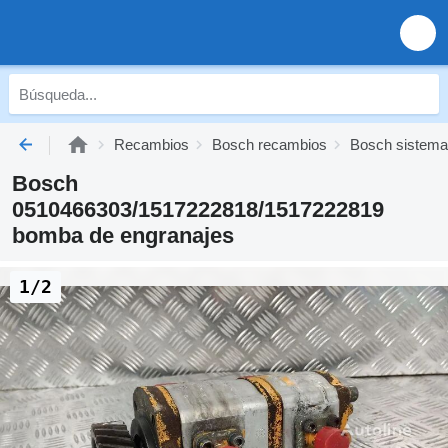
Recambios
Bosch recambios
Bosch sistema 
Bosch
0510466303/1517222818/1517222819
bomba de engranajes
1/2