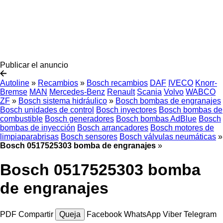
Publicar el anuncio
Autoline
»
Recambios
»
Bosch recambios
DAF
IVECO
Knorr-
Bremse
MAN
Mercedes-Benz
Renault
Scania
Volvo
WABCO
ZF
»
Bosch sistema hidráulico
»
Bosch bombas de engranajes
Bosch unidades de control
Bosch inyectores
Bosch bombas de
combustible
Bosch generadores
Bosch bombas AdBlue
Bosch
bombas de inyección
Bosch arrancadores
Bosch motores de
limpiaparabrisas
Bosch sensores
Bosch válvulas neumáticas
»
Bosch 0517525303 bomba de engranajes
»
Bosch 0517525303 bomba
de engranajes
PDF
Compartir
Queja
Facebook
WhatsApp
Viber
Telegram