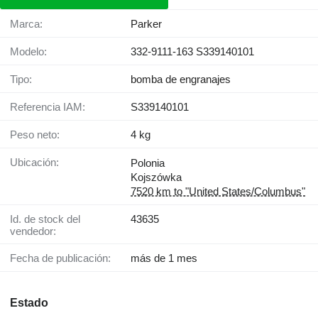
Marca:
Parker
Modelo:
332-9111-163 S339140101
Tipo:
bomba de engranajes
Referencia IAM:
S339140101
Peso neto:
4 kg
Ubicación:
Polonia
Kojszówka
7520 km to "United States/Columbus"
Id. de stock del
43635
vendedor:
Fecha de publicación:
más de 1 mes
Estado