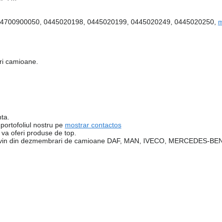
 A4700900050, 0445020198, 0445020199, 0445020249, 0445020250,
m
ari camioane.
nta.
 portofoliul nostru pe
mostrar contactos
va oferi produse de top.
e provin din dezmembrari de camioane DAF, MAN, IVECO, MERCEDES-B