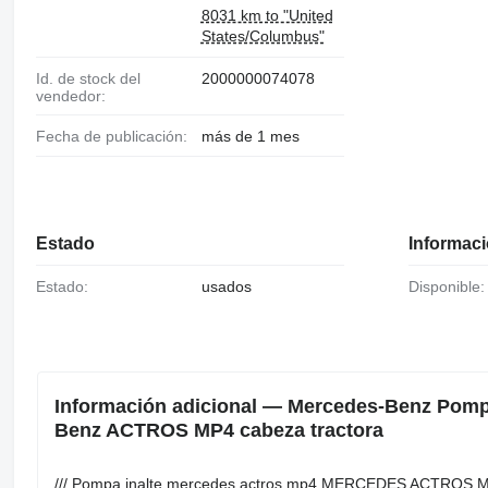
8031 km to "United
States/Columbus"
Id. de stock del
2000000074078
vendedor:
Fecha de publicación:
más de 1 mes
Estado
Informaci
Estado:
usados
Disponible:
Información adicional — Mercedes-Benz Pomp
Benz ACTROS MP4 cabeza tractora
/// Pompa inalte mercedes actros mp4 MERCEDES ACTROS MP