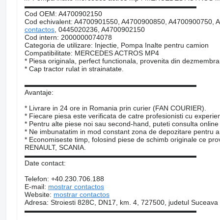
▬▬▬▬▬▬▬▬▬▬▬▬▬▬▬▬▬▬▬▬▬▬▬▬▬
Cod OEM: A4700902150
Cod echivalent: A4700901550, A4700900850, A4700900750,
contactos
, 0445020236, A4700902150
Cod intern: 2000000074078
Categoria de utilizare: Injectie, Pompa Inalte pentru camion
Compatibilitate: MERCEDES ACTROS MP4
* Piesa originala, perfect functionala, provenita din dezmembr
* Cap tractor rulat in strainatate.
▬▬▬▬▬▬▬▬▬▬▬▬▬▬▬▬▬▬▬▬▬▬▬▬▬
Avantaje:
* Livrare in 24 ore in Romania prin curier (FAN COURIER).
* Fiecare piesa este verificata de catre profesionisti cu experie
* Pentru alte piese noi sau second-hand, puteti consulta online
* Ne imbunatatim in mod constant zona de depozitare pentru a 
* Economiseste timp, folosind piese de schimb originale c
RENAULT, SCANIA.
▬▬▬▬▬▬▬▬▬▬▬▬▬▬▬▬▬▬▬▬▬▬▬▬▬
Date contact:
Telefon: +40.230.706.188
E-mail:
mostrar contactos
Website:
mostrar contactos
Adresa: Stroiesti 828C, DN17, km. 4, 727500, judetul Suceava
▬▬▬▬▬▬▬▬▬▬▬▬▬▬▬▬▬▬▬▬▬▬▬▬▬