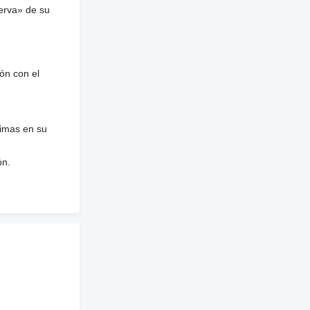
erva» de su
ón con el
nimas en su
ón.