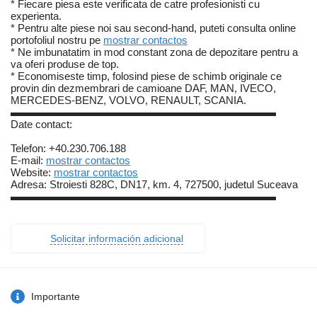
* Fiecare piesa este verificata de catre profesionisti cu
experienta.
* Pentru alte piese noi sau second-hand, puteti consulta online
portofoliul nostru pe
mostrar contactos
* Ne imbunatatim in mod constant zona de depozitare pentru a
va oferi produse de top.
* Economiseste timp, folosind piese de schimb originale ce
provin din dezmembrari de camioane DAF, MAN, IVECO,
MERCEDES-BENZ, VOLVO, RENAULT, SCANIA.
▬▬▬▬▬▬▬▬▬▬▬▬▬▬▬▬▬▬▬▬▬▬▬▬▬
Date contact:
Telefon: +40.230.706.188
E-mail:
mostrar contactos
Website:
mostrar contactos
Adresa: Stroiesti 828C, DN17, km. 4, 727500, judetul Suceava
▬▬▬▬▬▬▬▬▬▬▬▬▬▬▬▬▬▬▬▬▬▬▬▬▬
Solicitar información adicional
Importante