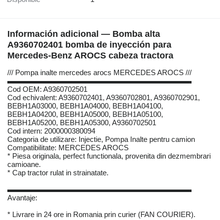
Información adicional — Bomba alta
A9360702401 bomba de inyección para
Mercedes-Benz AROCS cabeza tractora
/// Pompa inalte mercedes arocs MERCEDES AROCS ///
▬▬▬▬▬▬▬▬▬▬▬▬▬▬▬▬▬▬▬▬▬▬▬▬▬
Cod OEM: A9360702501
Cod echivalent: A9360702401, A9360702801, A9360702901,
BEBH1A03000, BEBH1A04000, BEBH1A04100,
BEBH1A04200, BEBH1A05000, BEBH1A05100,
BEBH1A05200, BEBH1A05300, A9360702501
Cod intern: 2000000380094
Categoria de utilizare: Injectie, Pompa Inalte pentru camion
Compatibilitate: MERCEDES AROCS
* Piesa originala, perfect functionala, provenita din dezmembrari
camioane.
* Cap tractor rulat in strainatate.
▬▬▬▬▬▬▬▬▬▬▬▬▬▬▬▬▬▬▬▬▬▬▬▬▬
Avantaje:
* Livrare in 24 ore in Romania prin curier (FAN COURIER).