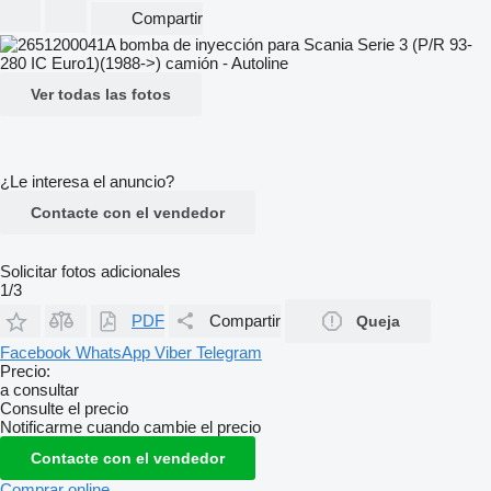
Compartir
Ver todas las fotos
¿Le interesa el anuncio?
Contacte con el vendedor
Solicitar fotos adicionales
1/3
PDF
Compartir
Queja
Facebook
WhatsApp
Viber
Telegram
Precio:
a consultar
Consulte el precio
Notificarme cuando cambie el precio
Contacte con el vendedor
Comprar online