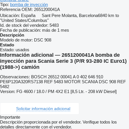
Tipo:
bomba de inyección
Referencia OEM:
2651200041A
Ubicación:
España
Sant Pere Molanta, Barcelona
6840 km to
"United States/Columbus"
Id. de stock del vendedor:
5483
Fecha de publicación:
más de 1 mes
Descripción
Modelo de motor:
DSC 908
Estado
Estado:
usados
Información adicional — 2651200041A bomba de
inyección para Scania Serie 3 (P/R 93-280 IC Euro1)
(1988->) camión
Observaciones: BOSCH 26512 00041 A 0 402 646 910
PE6P120A320RS7138 REF 5483 MOTOR SCANIA DSC 908 REF
5482
Version: FG 4600 / 18.0 / PM 4X2 E1 [8,5 Ltr. - 208 kW Diesel]
Solicitar información adicional
Importante
Descripción proporcionada por el vendedor. Verifique todos los
detalles directamente con el vendedor.