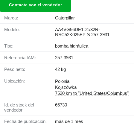
Contacte con el vendedor
Marca:
Caterpillar
Modelo:
AA4VG56DE1D1/32R-
NSC52K025EP-S 257-3931
Tipo:
bomba hidráulica
Referencia IAM:
257-3931
Peso neto:
42 kg
Ubicación:
Polonia
Kojszówka
7520 km to "United States/Columbus"
Id. de stock del
66730
vendedor:
Fecha de publicación:
más de 1 mes