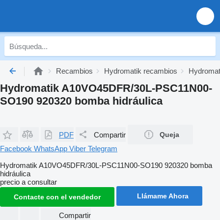
Recambios
Hydromatik recambios
Hydromati
Hydromatik A10VO45DFR/30L-PSC11N00-
SO190 920320 bomba hidráulica
PDF
Compartir
Queja
Facebook
WhatsApp
Viber
Telegram
Hydromatik A10VO45DFR/30L-PSC11N00-SO190 920320 bomba
hidráulica
precio a consultar
Llámame Ahora
Contacte con el vendedor
Compartir