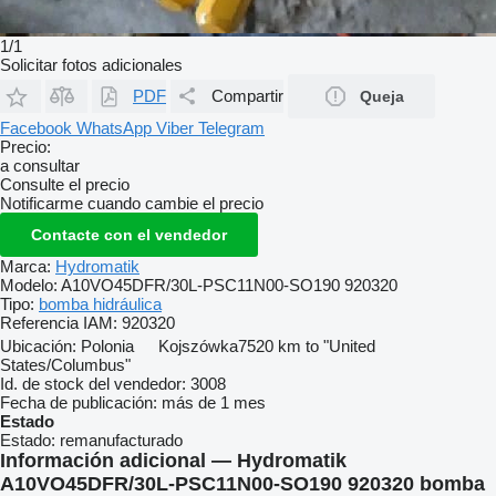
1/1
Solicitar fotos adicionales
PDF
Compartir
Queja
Facebook
WhatsApp
Viber
Telegram
Precio:
a consultar
Consulte el precio
Notificarme cuando cambie el precio
Contacte con el vendedor
Marca:
Hydromatik
Modelo:
A10VO45DFR/30L-PSC11N00-SO190 920320
Tipo:
bomba hidráulica
Referencia IAM:
920320
Ubicación:
Polonia
Kojszówka
7520 km to "United
States/Columbus"
Id. de stock del vendedor:
3008
Fecha de publicación:
más de 1 mes
Estado
Estado:
remanufacturado
Información adicional — Hydromatik
A10VO45DFR/30L-PSC11N00-SO190 920320 bomba