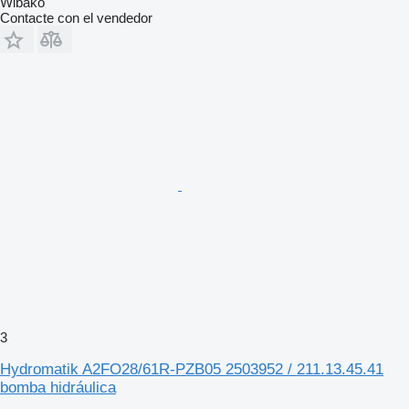
Wibako
Contacte con el vendedor
3
Hydromatik A2FO28/61R-PZB05 2503952 / 211.13.45.41
bomba hidráulica