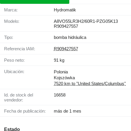
Marca:
Hydromatik
Modelo:
A8VO55LR3H2/60R1-PZG05K13
R909427557
Tipo:
bomba hidráulica
Referencia IAM:
R909427557
Peso neto:
91 kg
Ubicación:
Polonia
Kojszówka
7520 km to "United States/Columbus"
Id. de stock del
16658
vendedor:
Fecha de publicación:
más de 1 mes
Estado