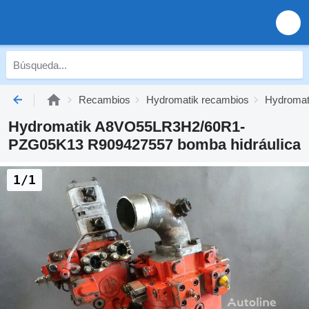
Recambios
Hydromatik recambios
Hydromati
Hydromatik A8VO55LR3H2/60R1-
PZG05K13 R909427557 bomba hidráulica
1/1