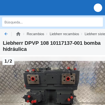
Recambios
Liebherr recambios
Liebherr sist
Liebherr DPVP 108 10117137-001 bomba
hidráulica
1/2