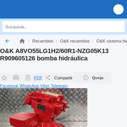
Recambios
O&K recambios
O&K sistema hid
O&K A8VO55LG1H2/60R1-NZG05K13
R909605126 bomba hidráulica
PDF
Compartir
Queja
Facebook
WhatsApp
Viber
Telegram