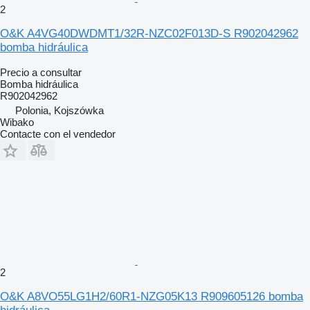
2
O&K A4VG40DWDMT1/32R-NZC02F013D-S R902042962
bomba hidráulica
Precio a consultar
Bomba hidráulica
R902042962
Polonia, Kojszówka
Wibako
Contacte con el vendedor
2
O&K A8VO55LG1H2/60R1-NZG05K13 R909605126 bomba