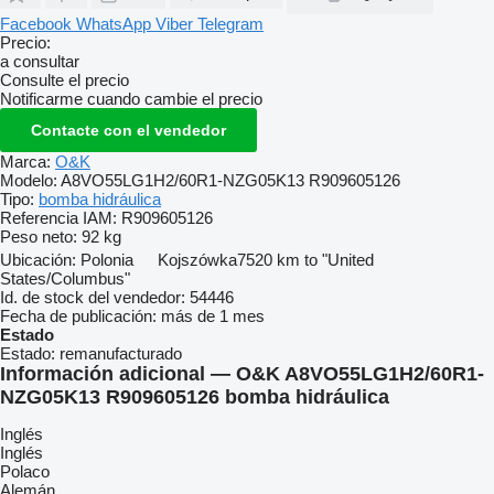
Facebook
WhatsApp
Viber
Telegram
Precio:
a consultar
Consulte el precio
Notificarme cuando cambie el precio
Contacte con el vendedor
Marca:
O&K
Modelo:
A8VO55LG1H2/60R1-NZG05K13 R909605126
Tipo:
bomba hidráulica
Referencia IAM:
R909605126
Peso neto:
92 kg
Ubicación:
Polonia
Kojszówka
7520 km to "United
States/Columbus"
Id. de stock del vendedor:
54446
Fecha de publicación:
más de 1 mes
Estado
Estado:
remanufacturado
Información adicional — O&K A8VO55LG1H2/60R1-
NZG05K13 R909605126 bomba hidráulica
Inglés
Inglés
Polaco
Alemán