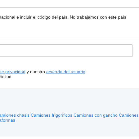
ional e incluir el código del país.
No trabajamos con este país
 de privacidad
y nuestro
acuerdo del usuario
.
icitud.
amiones chasis
Camiones frigoríficos
Camiones con gancho
Camiones 
aformas