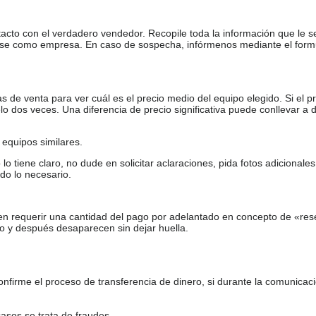
tacto con el verdadero vendedor. Recopile toda la información que le s
arse como empresa. En caso de sospecha, infórmenos mediante el form
de venta para ver cuál es el precio medio del equipo elegido. Si el pr
o dos veces. Una diferencia de precio significativa puede conllevar a 
equipos similares.
tiene claro, no dude en solicitar aclaraciones, pida fotos adicional
do lo necesario.
en requerir una cantidad del pago por adelantado en concepto de «res
o y después desaparecen sin dejar huella.
firme el proceso de transferencia de dinero, si durante la comunicaci
casos se trata de fraudes.