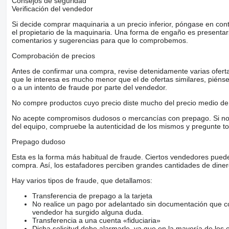
Consejos de seguridad
Verificación del vendedor
Si decide comprar maquinaria a un precio inferior, póngase en con
el propietario de la maquinaria. Una forma de engaño es present
comentarios y sugerencias para que lo comprobemos.
Comprobación de precios
Antes de confirmar una compra, revise detenidamente varias ofertas 
que le interesa es mucho menor que el de ofertas similares, piénsel
o a un intento de fraude por parte del vendedor.
No compre productos cuyo precio diste mucho del precio medio de 
No acepte compromisos dudosos o mercancías con prepago. Si no lo 
del equipo, compruebe la autenticidad de los mismos y pregunte to
Prepago dudoso
Esta es la forma más habitual de fraude. Ciertos vendedores pued
compra. Así, los estafadores perciben grandes cantidades de diner
Hay varios tipos de fraude, que detallamos:
Transferencia de prepago a la tarjeta
No realice un pago por adelantado sin documentación que con
vendedor ha surgido alguna duda.
Transferencia a una cuenta «fiduciaria»
Dicha solicitud debe alarmarle, ya que en la mayoría de los 