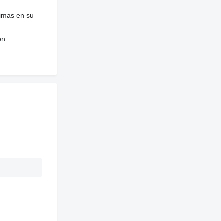
nimas en su
ón.