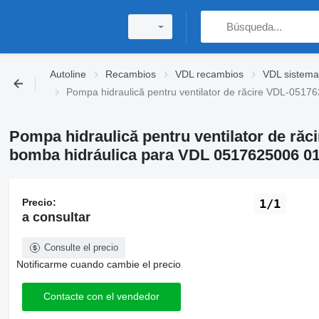
Autoline
Recambios
VDL recambios
VDL sistema 
Pompa hidraulică pentru ventilator de răcire VDL-05
Pompa hidraulică pentru ventilator de ră
bomba hidráulica para VDL 0517625006 0
Precio:
1/1
a consultar
Consulte el precio
Notificarme cuando cambie el precio
Contacte con el vendedor