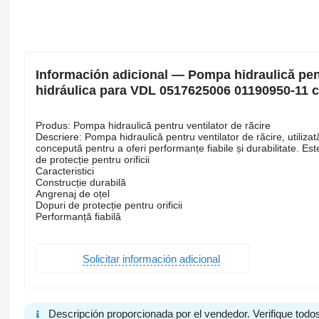
Información adicional — Pompa hidraulică pen
hidráulica para VDL 0517625006 01190950-11 
Produs: Pompa hidraulică pentru ventilator de răcire
Descriere: Pompa hidraulică pentru ventilator de răcire, utilizată
concepută pentru a oferi performanțe fiabile și durabilitate. Es
de protecție pentru orificii
Caracteristici
Construcție durabilă
Angrenaj de oțel
Dopuri de protecție pentru orificii
Performanță fiabilă
Solicitar información adicional
Descripción proporcionada por el vendedor. Verifique todos