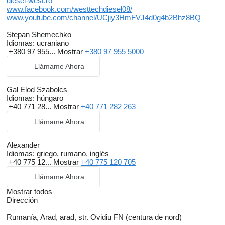
diesel-west.ro
www.facebook.com/westtechdiesel08/
www.youtube.com/channel/UCjiy3HmFVJ4d0g4b2Bhz8BQ
Stepan Shemechko
Idiomas:
ucraniano
+380 97 955...
Mostrar
+380 97 955 5000
Llámame Ahora
Gal Elod Szabolcs
Idiomas:
húngaro
+40 771 28...
Mostrar
+40 771 282 263
Llámame Ahora
Alexander
Idiomas:
griego, rumano, inglés
+40 775 12...
Mostrar
+40 775 120 705
Llámame Ahora
Mostrar todos
Dirección
Rumanía, Arad, arad, str. Ovidiu FN (centura de nord)