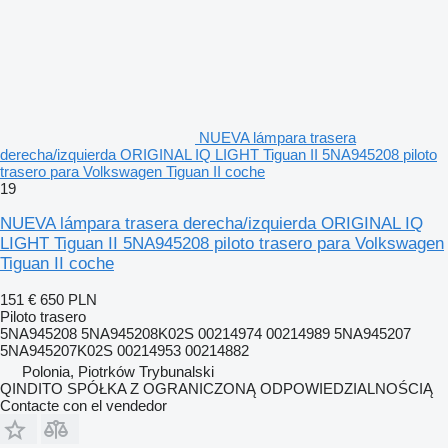
NUEVA lámpara trasera
derecha/izquierda ORIGINAL IQ LIGHT Tiguan II 5NA945208 piloto
trasero para Volkswagen Tiguan II coche
19
NUEVA lámpara trasera derecha/izquierda ORIGINAL IQ
LIGHT Tiguan II 5NA945208 piloto trasero para Volkswagen
Tiguan II coche
151 €
650 PLN
Piloto trasero
5NA945208 5NA945208K02S 00214974 00214989 5NA945207
5NA945207K02S 00214953 00214882
Polonia, Piotrków Trybunalski
QINDITO SPÓŁKA Z OGRANICZONĄ ODPOWIEDZIALNOŚCIĄ
Contacte con el vendedor