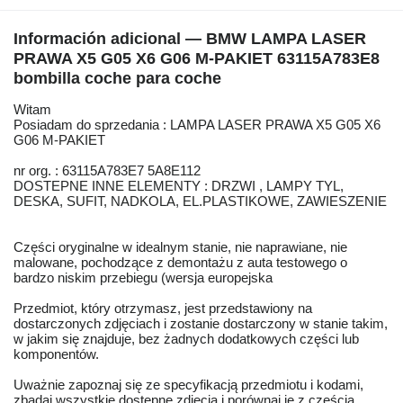
Información adicional — BMW LAMPA LASER
PRAWA X5 G05 X6 G06 M-PAKIET 63115A783E8
bombilla coche para coche
Witam
Posiadam do sprzedania : LAMPA LASER PRAWA X5 G05 X6
G06 M-PAKIET
nr org. : 63115A783E7 5A8E112
DOSTEPNE INNE ELEMENTY : DRZWI , LAMPY TYL,
DESKA, SUFIT, NADKOLA, EL.PLASTIKOWE, ZAWIESZENIE
Części oryginalne w idealnym stanie, nie naprawiane, nie
malowane, pochodzące z demontażu z auta testowego o
bardzo niskim przebiegu (wersja europejska
Przedmiot, który otrzymasz, jest przedstawiony na
dostarczonych zdjęciach i zostanie dostarczony w stanie takim,
w jakim się znajduje, bez żadnych dodatkowych części lub
komponentów.
Uważnie zapoznaj się ze specyfikacją przedmiotu i kodami,
zbadaj wszystkie dostępne zdjęcia i porównaj je z częścią,