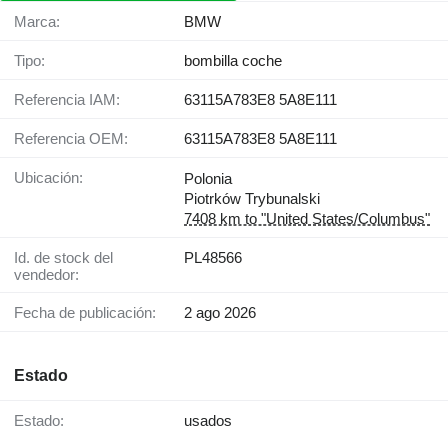
Marca:
BMW
Tipo:
bombilla coche
Referencia IAM:
63115A783E8 5A8E111
Referencia OEM:
63115A783E8 5A8E111
Ubicación:
Polonia
Piotrków Trybunalski
7408 km to "United States/Columbus"
Id. de stock del
PL48566
vendedor:
Fecha de publicación:
2 ago 2026
Estado
Estado:
usados