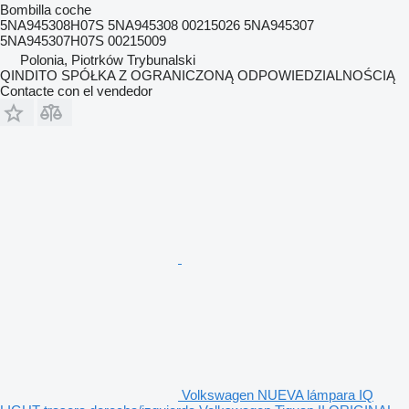
Bombilla coche
5NA945308H07S 5NA945308 00215026 5NA945307
5NA945307H07S 00215009
Polonia, Piotrków Trybunalski
QINDITO SPÓŁKA Z OGRANICZONĄ ODPOWIEDZIALNOŚCIĄ
Contacte con el vendedor
Volkswagen NUEVA lámpara IQ