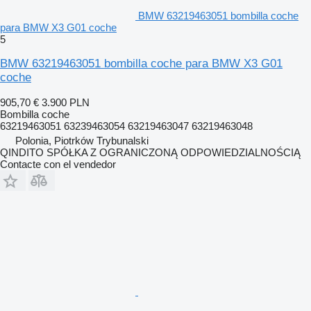
BMW 63219463051 bombilla coche
para BMW X3 G01 coche
5
BMW 63219463051 bombilla coche para BMW X3 G01
coche
905,70 €
3.900 PLN
Bombilla coche
63219463051 63239463054 63219463047 63219463048
Polonia, Piotrków Trybunalski
QINDITO SPÓŁKA Z OGRANICZONĄ ODPOWIEDZIALNOŚCIĄ
Contacte con el vendedor