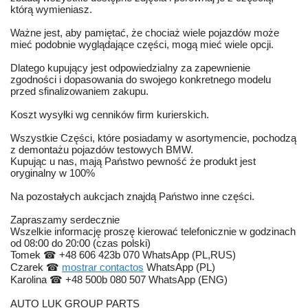
którą wymieniasz.
Ważne jest, aby pamiętać, że chociaż wiele pojazdów może
mieć podobnie wyglądające części, mogą mieć wiele opcji.
Dlatego kupujący jest odpowiedzialny za zapewnienie
zgodności i dopasowania do swojego konkretnego modelu
przed sfinalizowaniem zakupu.
Koszt wysyłki wg cenników firm kurierskich.
Wszystkie Części, które posiadamy w asortymencie, pochodzą
z demontażu pojazdów testowych BMW.
Kupując u nas, mają Państwo pewność że produkt jest
oryginalny w 100%
Na pozostałych aukcjach znajdą Państwo inne części.
Zapraszamy serdecznie
Wszelkie informację proszę kierować telefonicznie w godzinach
od 08:00 do 20:00 (czas polski)
Tomek ☎ +48 606 423b 070 WhatsApp (PL,RUS)
Czarek ☎ ‪
mostrar contactos
‬ WhatsApp (PL)
Karolina ☎ +48 500b 080 507 WhatsApp (ENG)
AUTO LUK GROUP PARTS