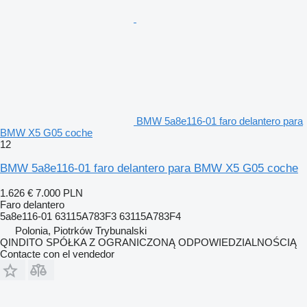
BMW 5a8e116-01 faro delantero para
BMW X5 G05 coche
12
BMW 5a8e116-01 faro delantero para BMW X5 G05 coche
1.626 €
7.000 PLN
Faro delantero
5a8e116-01 63115A783F3 63115A783F4
Polonia, Piotrków Trybunalski
QINDITO SPÓŁKA Z OGRANICZONĄ ODPOWIEDZIALNOŚCIĄ
Contacte con el vendedor